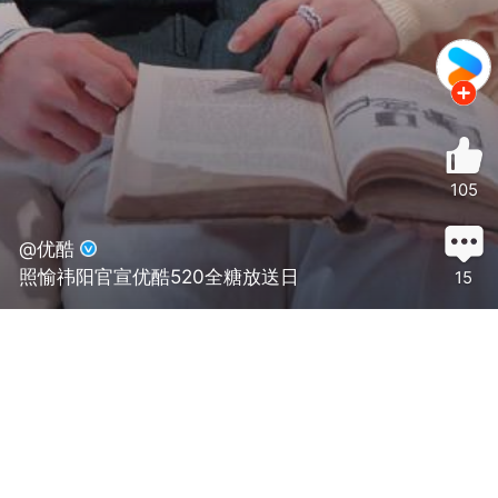
105
@优酷
照愉祎阳官宣优酷520全糖放送日
15