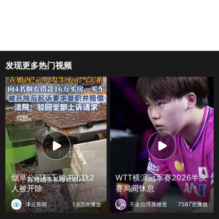
发现更多热门视频
烟草公司职工婚内出轨2
WTT横滨冠军赛2026半决
人被开除
赛局间休息
津云新闻
1.9万次播放
不走位浑身难受
7587次播放