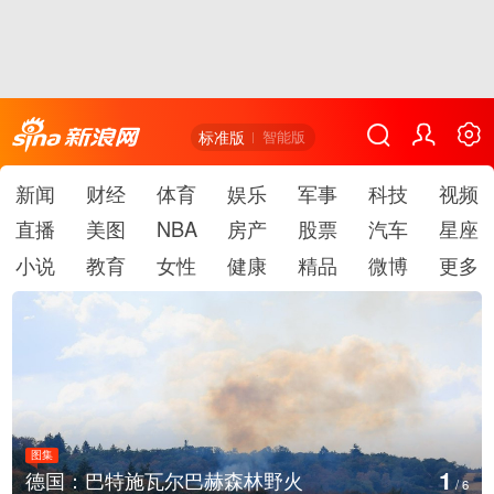
标准版
智能版
新闻
财经
体育
娱乐
军事
科技
视频
直播
美图
NBA
房产
股票
汽车
星座
小说
教育
女性
健康
精品
微博
更多
图集
2
德国：巴特施瓦尔巴赫森林野火
/
6