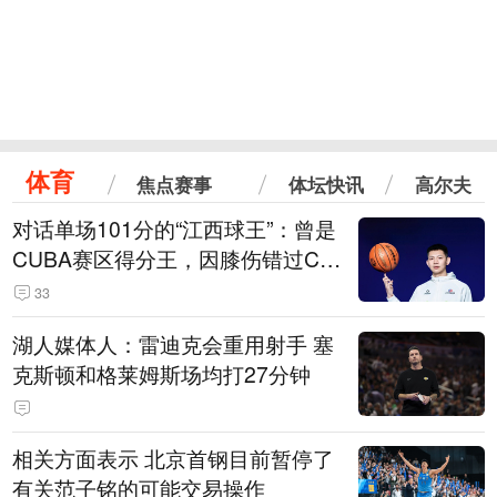
体育
焦点赛事
体坛快讯
高尔夫
对话单场101分的“江西球王”：曾是
CUBA赛区得分王，因膝伤错过CB
A选秀
33
湖人媒体人：雷迪克会重用射手 塞
克斯顿和格莱姆斯场均打27分钟
相关方面表示 北京首钢目前暂停了
有关范子铭的可能交易操作