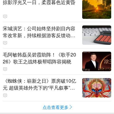
掠影浮光又一日，柔霞暮色近黄昏
宋城演艺：公司始终坚持剧目内容
常改常新，持续根据游客反馈动态
优化节目配比
毛阿敏韩磊吴碧霞助阵！《歌手20
26》歌王之战终极帮唱阵容揭晓
《蜘蛛侠：崭新之日》票房破10亿
元 超级英雄外壳下的“平凡叙事”打
动人心
点击查看更多