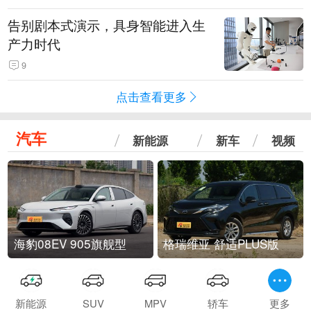
告别剧本式演示，具身智能进入生
产力时代
9
点击查看更多
汽车
新能源
新车
视频
海豹08EV 905旗舰型
格瑞维亚 舒适PLUS版
新能源
SUV
MPV
轿车
更多