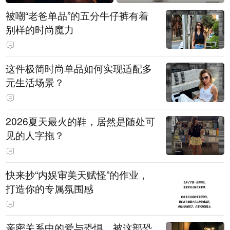
被嘲“老爸单品”的五分牛仔裤有着
别样的时尚魔力
这件极简时尚单品如何实现适配多
元生活场景？
2026夏天最火的鞋，居然是随处可
见的人字拖？
快来抄“内娱审美天赋怪”的作业，
打造你的专属氛围感
亲密关系中的爱与恐惧，被这部恐