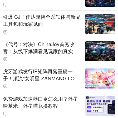
引爆 CJ！佳达隆携全系轴体与新品
工具包和玩家见面
《代号：对决》ChinaJoy首秀收
官：从线下爆满看见玩家的真实期
待
虎牙游戏发行IP矩阵再落重磅一
子！顶流“女明星”ZANMANG LOO
PY 正版3D消除手游《消消奇遇》
惊喜曝光
免费游戏加速器口令怎么用？外星
哈基米、外星喵兑换教程