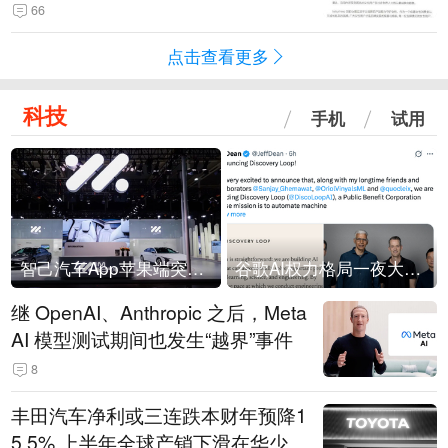
66
点击查看更多
科技
手机
试用
智己汽车App苹果端突然“下架”
谷歌AI权力格局一夜大洗牌
继 OpenAI、Anthropic 之后，Meta
AI 模型测试期间也发生“越界”事件
8
丰田汽车净利或三连跌本财年预降1
5.5% 上半年全球产销下滑在华少卖