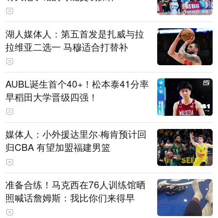
湖人媒体人：第五首发是扎威与拉
拉维亚二选一 马穆适合打替补
AUBL诞生首个40+！松本泰41分率
早稻田大学晋级四强！
媒体人：小外援达里尔·梅肯预计回
归CBA 有望加盟福建男篮
准备合练！马克西在76人训练馆晒
照喊话詹姆斯：我比你们来得早