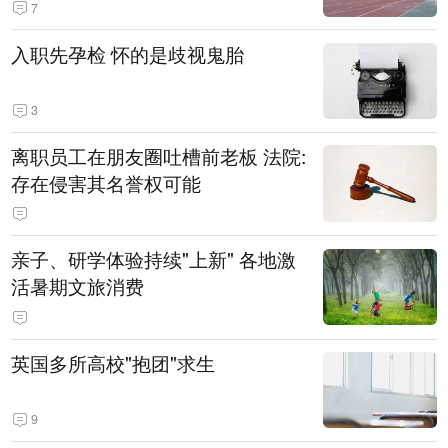
7
入职先孕检 怀的是歧视鬼胎
3
离职员工在朋友圈吐槽前老板 法院:
存在侵害其名誉权可能
亲子、研学体验持续"上新" 各地激
活暑期文旅消费
英国多所高校"抱团"求生
9