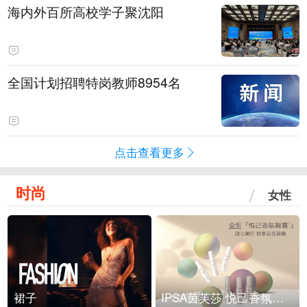
海内外百所高校学子聚沈阳
全国计划招聘特岗教师8954名
点击查看更多
时尚
女性
裙子
IPSA茵芙莎 悦己香氛凝露上市