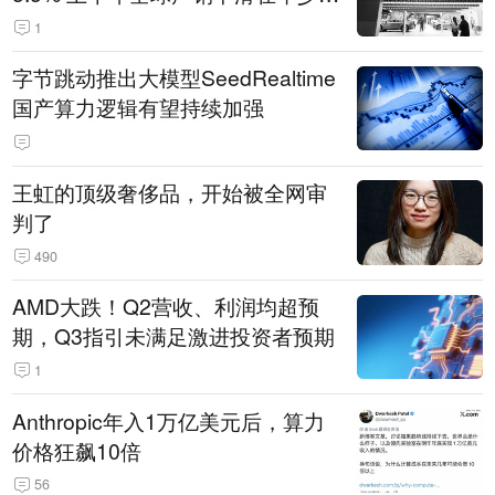
14.3万辆
1
字节跳动推出大模型SeedRealtime
国产算力逻辑有望持续加强
王虹的顶级奢侈品，开始被全网审
判了
490
AMD大跌！Q2营收、利润均超预
期，Q3指引未满足激进投资者预期
1
Anthropic年入1万亿美元后，算力
价格狂飙10倍
56