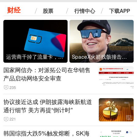
财经
股票
行情中心
下载APP
运营商干掉了流量卡，他们真的玩不起了
SpaceX火箭残骸撞击月球
国家网信办：对派拓公司在华销售
产品启动网络安全审查
235
协议接近达成 伊朗披露海峡新航道
通行细节 美方再提“倒计时”
221
韩国综指大跌5%触发熔断，SK海