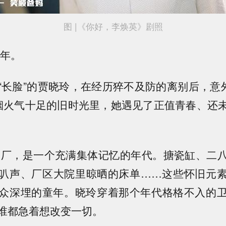
图 |《你好，李焕英》剧照
1年。
“长脸”的贾晓玲，在经历猝不及防的离别后，意外
烟火气十足的旧时光里，她遇见了正值青春、还
化工厂，是一个充满集体记忆的年代。搪瓷缸、二
叭声、厂区大院里晾晒的床单……这些怀旧元
众深埋的童年。晓玲穿着那个年代格格不入的
谁都急着想改变一切。