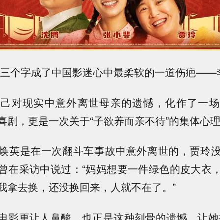
节，三个字成了中国影迷心中最柔软的一道伤疤——
自己对现实中意外离世母亲的遗憾，化作了一场
喜剧，更是一次关于“子欲养而亲不待”的集体心
焕英是在一次翻斗车事故中意外离世的，贾玲
曾在采访中说过：“妈妈想要一件绿色的皮大衣
我拿去换，还没换回来，人就不在了。”
电影更让人鼻酸。也正是这种刻骨的遗憾，让她