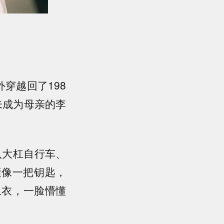
穿越回了198
未成为母亲的李
八大杠自行车、
素像一把钥匙，
卫衣，一脸懵懂