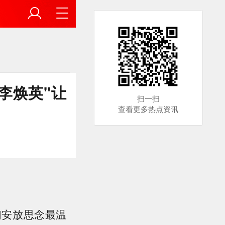
李焕英"让
扫一扫
查看更多热点资讯
们安放思念最温