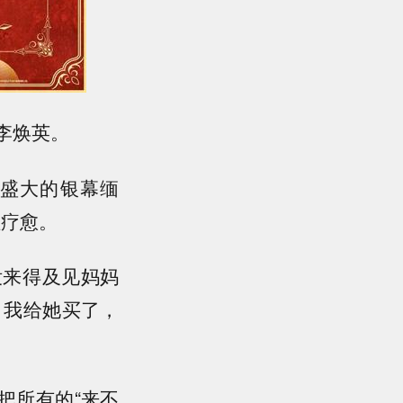
李焕英。
盛大的银幕缅
理疗愈。
没来得及见妈妈
，我给她买了，
把所有的“来不