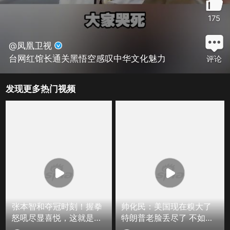
175
@凤凰卫视
台网红馆长通关黑悟空感叹中华文化魅力
评论
发现更多热门视频
张本智和夺冠时刻！握拳
帅化民：美国现在糗大了
怒吼尽显喜悦，这就是赢
特朗普老脸丢尽了 不如向
球的滋味
莫迪拜师 学习一下“莫迪赢