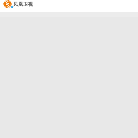
日在白宫表示，美国同伊朗的谈判进展顺利，协议可
凤凰卫视
能在本周末达成。在被问及伊朗对美驻科威特基地的
最新袭击发生后，美国与伊朗停火协议是否仍然生效
时，特朗普说，凡事皆有因，美军在前两天夜里对伊
朗进行了相当猛烈的打击，所以有些事情发生是有原
因的，而且这种原因通常多少说得通。他还说，伊朗
此次举动算不上什么大事，称美国已经掌控了局势，
并迅速将其扼杀在了萌芽状态。 针对霍尔木兹海峡局
势，特朗普明确，美伊谅解备忘录签署后，海峡将快
速恢复通航。目前美军已出动先进水下扫雷设备开展
作业，已清除大部分水下水雷，仅需完成...