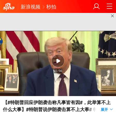
新浪视频
秒拍
01:56
【#特朗普回应伊朗袭击称凡事皆有因#，此举算不上
什么大事】#特朗普说伊朗袭击算不上大事# 特朗普3
展开