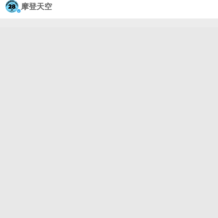
追逐热闹，只把温柔唱得厚重安静又绵长。那些熟悉
摩登天空
的旋律在人群中慢慢回荡，像一封多年之后仍然会被