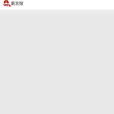
机场国航休息室因员工失误被烫伤。当事人左先生称7
新京报
月20日事发休息室厨师误将高温热水倒在他腿上，事
发后厨师提出赔偿1万元或为左先生在航站楼内专柜买
新裤子。左先生告诉@新京报 记者，随后联系他的航
司相关负责人称会赔偿500元。7月31日，国航休息室
相关负责人表示，厨师私下给出赔偿方案不符合特殊
情况处置流程，对于赔偿金额等问题，目前仍在与左
先生协商。