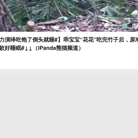
力演绎吃饱了倒头就睡#】乖宝宝“花花”吃完竹子后，原