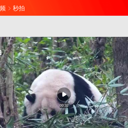
频
秒拍
00:32