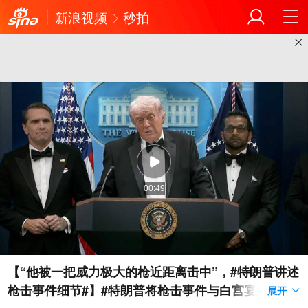
新浪视频
秒拍
00:49
【“他被一把威力极大的枪近距离击中”，#特朗普讲述
枪击事件细节#】#特朗普将枪击事件与白宫宴会厅挂
展开