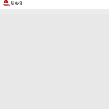
钩#4月25日，美国总统特朗普就白宫记者晚宴枪击事
新京报
件发表讲话，称一名警员遭近距离射击，但因穿了防
弹背心而幸免于难。特朗普在发布会上称，嫌疑人当
时携带了多件武器，随后被特勤局人员抓获。据报
道，枪击事件中弹的警员，目前情况良好。特朗普还
在发布会上将此次事件与正在推进的白宫宴会厅项目
挂钩。特朗普强调白宫宴会厅需要达到“一种前所未有
的安保级别”。