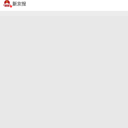
行动#6月3日，俄方任命的顿涅茨克地区领导人称一
新京报
辆大型客运汽车遭乌无人机袭击，监控曝光。袭击造
成7人死亡、11人受伤。俄罗斯外交部发言人扎哈罗
娃表示该袭击是一场“猎杀式恐怖行动”。俄罗斯外交
部无任所大使米罗什尼克称不排除乌方将因此事面临
军事回应。截至目前，乌克兰方面对此暂无回应。