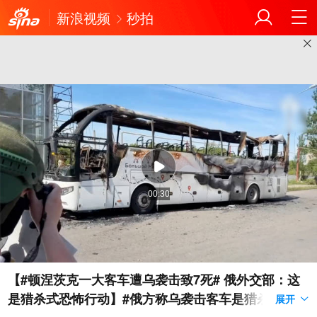
新浪视频
秒拍
00:30
【#顿涅茨克一大客车遭乌袭击致7死# 俄外交部：这
是猎杀式恐怖行动】#俄方称乌袭击客车是猎杀式恐怖
展开