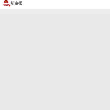
体出现两处缺口，滚滚洪流冲向下游乡镇，大量农田
新京报
房屋被淹，部分房屋整栋被冲走。7月7日，两处缺口
还在不断坍塌，其中一处缺口扩大到约100米宽。一
座经历过半个多世纪风雨的大坝，为何最终没能挡住
这场洪水？我们尝试重建，这场险情是如何一步步发
生的。#广西洪水#