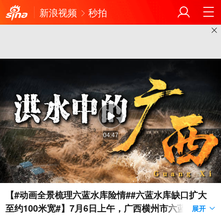
新浪视频
秒拍
04:47
【#动画全景梳理六蓝水库险情##六蓝水库缺口扩大
至约100米宽#】7月6日上午，广西横州市六蓝水库坝
展开