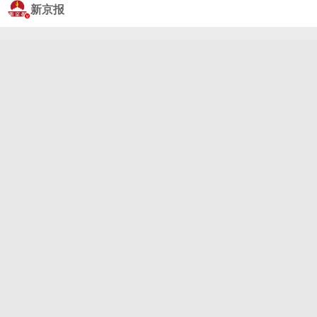
7月8日，一段关于广西宾阳县王灵镇某养猪场出现数
新京报
头死猪的视频引发关注。宾阳县农业农村局、王灵镇
政府等部门称，该视频为王灵镇某养猪场。7月9日，
宾阳县农业农村局称，涉事养猪场地势较低，当地已
采取严格管控措施，防止死猪漂到养猪场外面。宾阳
县农业农村局还称，部分死猪泡了有2天，待洪水消退
以最快速度对死猪进行无害化处理。