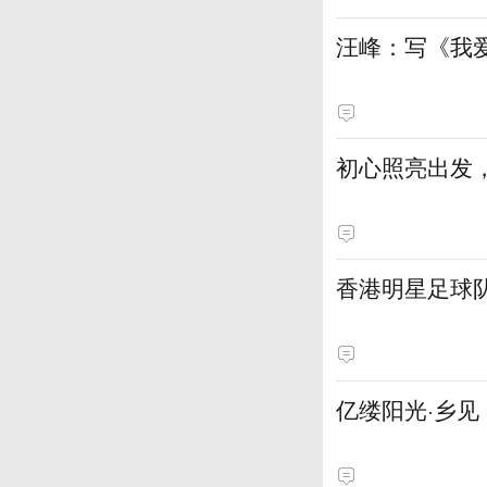
汪峰：写《我
初心照亮出发
香港明星足球
亿缕阳光·乡