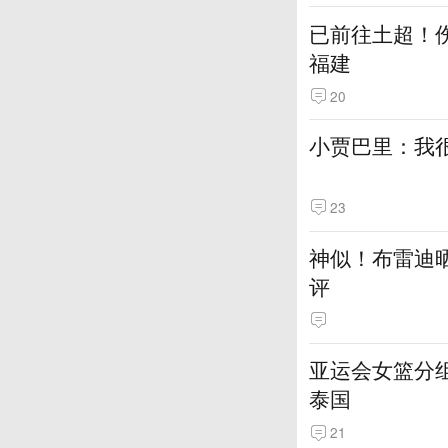
已前往土超！伤
福建
20
小贾巴里：我很
23
神似！布雷迪
评
亚运会女篮分组
泰国
21