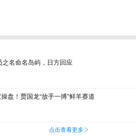
员之名命名岛屿，日方回应
全权操盘！贾国龙“放手一搏”鲜羊赛道
点击查看更多