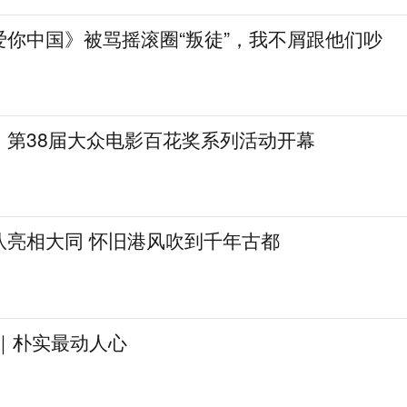
爱你中国》被骂摇滚圈“叛徒”，我不屑跟他们吵
，第38届大众电影百花奖系列活动开幕
队亮相大同 怀旧港风吹到千年古都
见｜朴实最动人心