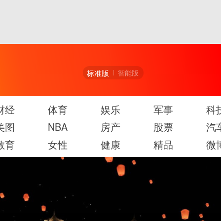
标准版
智能版
财经
体育
娱乐
军事
科
美图
NBA
房产
股票
汽
教育
女性
健康
精品
微