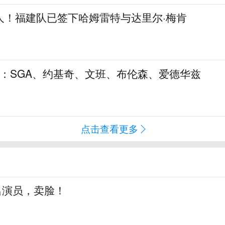
人！福建队已签下哈姆雷特与达里尔·梅肯
5：SGA、约基奇、文班、布伦森、爱德华兹
点击查看更多
知名演员，卖脸！