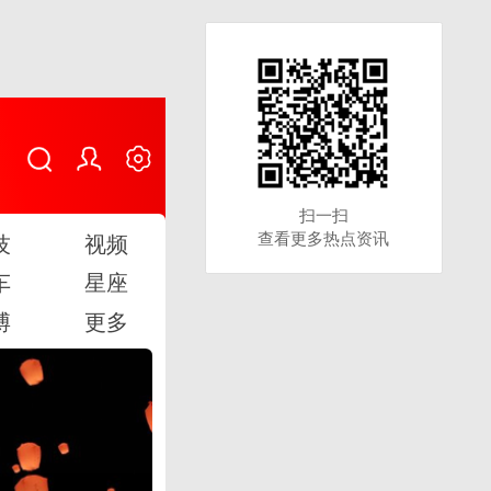
扫一扫
扫一扫
查看更多热点资讯
查看更多热点资讯
技
视频
车
星座
博
更多