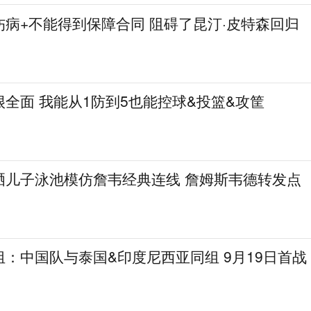
病+不能得到保障合同 阻碍了昆汀·皮特森回归
全面 我能从1防到5也能控球&投篮&攻筐
晒儿子泳池模仿詹韦经典连线 詹姆斯韦德转发点
：中国队与泰国&印度尼西亚同组 9月19日首战