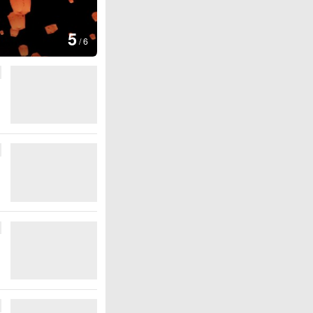
图集
6
厄瓜多尔总统诺沃亚会见阿
/
6