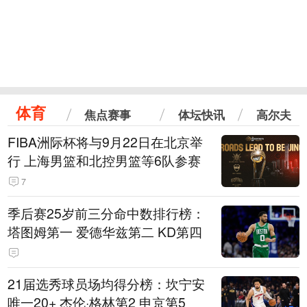
体育
焦点赛事
体坛快讯
高尔夫
FIBA洲际杯将与9月22日在北京举
行 上海男篮和北控男篮等6队参赛
7
季后赛25岁前三分命中数排行榜：
塔图姆第一 爱德华兹第二 KD第四
21届选秀球员场均得分榜：坎宁安
唯一20+ 杰伦·格林第2 申京第5