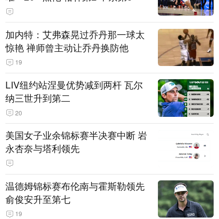
加内特：艾弗森晃过乔丹那一球太
惊艳 禅师曾主动让乔丹换防他
19
LIV纽约站涅曼优势减到两杆 瓦尔
纳三世升到第二
20
美国女子业余锦标赛半决赛中断 岩
永杏奈与塔利领先
温德姆锦标赛布伦南与霍斯勒领先
俞俊安升至第七
19