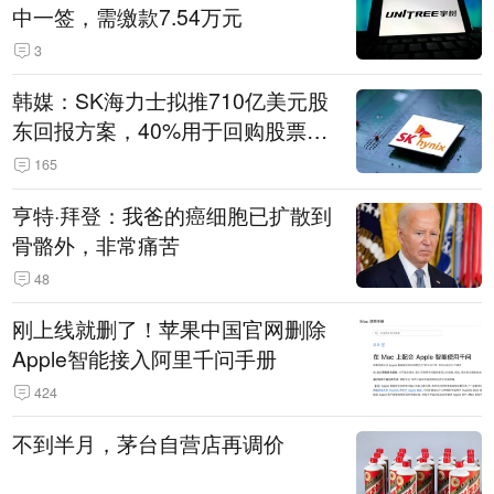
中一签，需缴款7.54万元
3
韩媒：SK海力士拟推710亿美元股
东回报方案，40%用于回购股票，
相当于美股发行规模
165
亨特·拜登：我爸的癌细胞已扩散到
骨骼外，非常痛苦
48
刚上线就删了！苹果中国官网删除
Apple智能接入阿里千问手册
424
不到半月，茅台自营店再调价