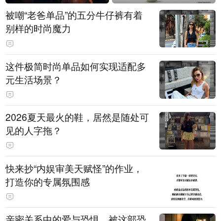
被嘲“老爸单品”的五分牛仔裤有着
别样的时尚魔力
这件极简时尚单品如何实现适配多
元生活场景？
2026夏天最火的鞋，居然是随处可
见的人字拖？
快来抄“内娱审美天赋怪”的作业，
打造你的专属氛围感
亲密关系中的爱与恐惧，被这部恐