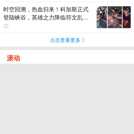
时空回溯，热血归来！科加斯正式
登陆峡谷，英雄之力降临符文乱
斗！
点击查看更多
滚动
奇闻
段子
趣图
美文
视频
直播
订阅
八卦
情感
旅游
教育
动漫
游戏
试用
导航
客户端下载
广告营销
反馈
新浪网违法和不良信息举报电话：400-052-0066
违法和不良信息举报中心
(京)网药械信息备字（2024）第 00220 号