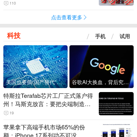
110
点击查看更多
科技
手机
试用
美国也要搞“国产替代”？先算清三笔账
谷歌AI大换血，背后究竟发生了什么？
特斯拉Terafab芯片工厂正式落户得
州！马斯克放言：要把尖端制造带
回美国
19
苹果拿下高端手机市场65%的份
额：iPhone 17系列功不可没