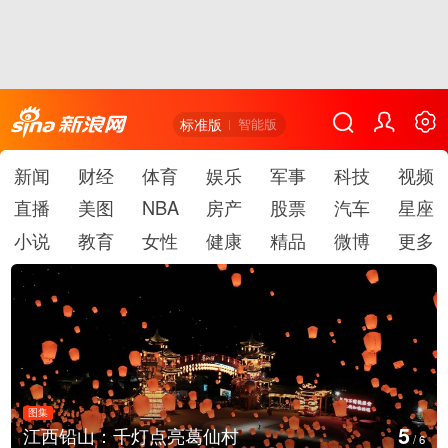
标准版
智能版
新闻
财经
体育
娱乐
军事
科技
视频
直播
美图
NBA
房产
股票
汽车
星座
小说
教育
女性
健康
精品
微博
更多
图集
5
江西铅山：千灯点亮葛仙村
/
6