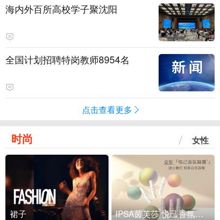
海内外百所高校学子聚沈阳
全国计划招聘特岗教师8954名
点击查看更多
时尚
女性
裙子
IPSA茵芙莎 悦己香氛凝露上市