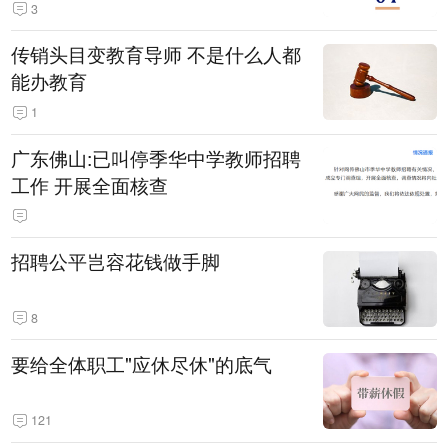
3
传销头目变教育导师 不是什么人都
能办教育
1
广东佛山:已叫停季华中学教师招聘
工作 开展全面核查
招聘公平岂容花钱做手脚
8
要给全体职工"应休尽休"的底气
121