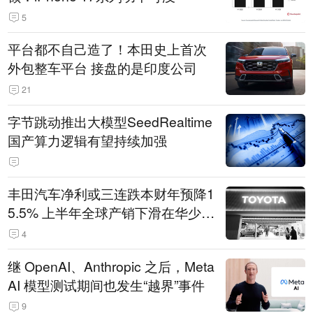
5
平台都不自己造了！本田史上首次
外包整车平台 接盘的是印度公司
21
字节跳动推出大模型SeedRealtime
国产算力逻辑有望持续加强
丰田汽车净利或三连跌本财年预降1
5.5% 上半年全球产销下滑在华少卖
14.3万辆
4
继 OpenAI、Anthropic 之后，Meta
AI 模型测试期间也发生“越界”事件
9