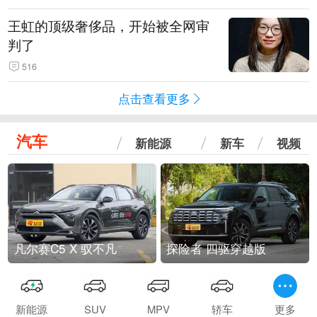
王虹的顶级奢侈品，开始被全网审
判了
516
点击查看更多
汽车
新能源
新车
视频
凡尔赛C5 X 驭不凡
探险者 四驱穿越版
新能源
SUV
MPV
轿车
更多