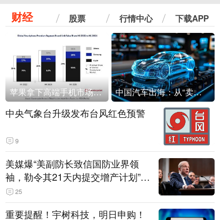
财经
股票
行情中心
下载APP
苹果拿下高端手机市场65%的份额：iPhone 17系列功不可没
中国汽车出海：从“卖出去”到“走进去”
中央气象台升级发布台风红色预警
9
美媒爆“美副防长致信国防业界领
袖，勒令其21天内提交增产计划”，
五角大楼回应
25
重要提醒！宇树科技，明日申购！