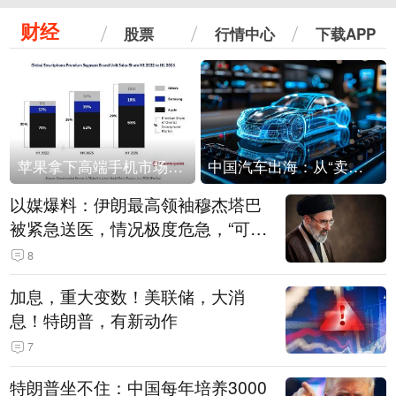
财经
股票
行情中心
下载APP
苹果拿下高端手机市场65%的份额：iPhone 17系列功不可没
中国汽车出海：从“卖出去”到“走进去”
以媒爆料：伊朗最高领袖穆杰塔巴
被紧急送医，情况极度危急，“可能
随时会死去”
8
加息，重大变数！美联储，大消
息！特朗普，有新动作
7
特朗普坐不住：中国每年培养3000