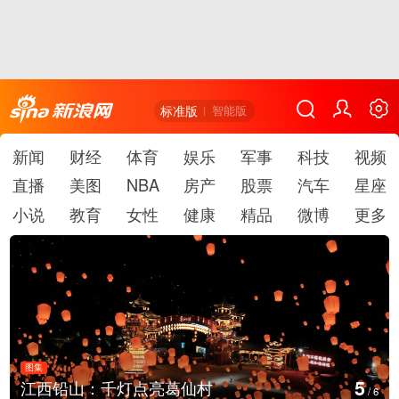
标准版
智能版
新闻
财经
体育
娱乐
军事
科技
视频
直播
美图
NBA
房产
股票
汽车
星座
小说
教育
女性
健康
精品
微博
更多
图集
5
江西铅山：千灯点亮葛仙村
/
6