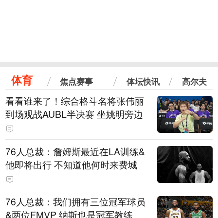
体育
焦点赛事
体坛快讯
高尔夫
看看谁来了！综合格斗名将张伟丽
到场观战AUBL半决赛 坐姚明旁边
76人总裁：詹姆斯最近在LA训练&
他即将出行 不知道他何时来费城
76人总裁：我们拥有三位冠军球员
&两位FMVP 纳斯也是冠军教练