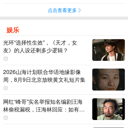
点击查看更多
娱乐
光环“选择性生效”，《天才，女
友》的人设还剩多少逻辑？
2026山海计划联合华语地缘影像
周，8月9日北京放映黄文礼短片集
网红“峰哥”实名举报知名编剧汪海
林偷税漏税，汪海林回应：如有违
法行为，相关机构自会进行评判和
处理，清者自清，无需一一回应