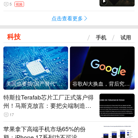
角形遮蔽星光
5
视频
点击查看更多
科技
手机
试用
美国也要搞“国产替代”？先算清三笔账
谷歌AI大换血，背后究竟发生了什么？
特斯拉Terafab芯片工厂正式落户得
州！马斯克放言：要把尖端制造带
回美国
17
苹果拿下高端手机市场65%的份
额：iPhone 17系列功不可没