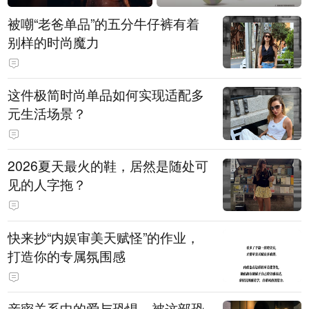
被嘲“老爸单品”的五分牛仔裤有着
别样的时尚魔力
这件极简时尚单品如何实现适配多
元生活场景？
2026夏天最火的鞋，居然是随处可
见的人字拖？
快来抄“内娱审美天赋怪”的作业，
打造你的专属氛围感
亲密关系中的爱与恐惧，被这部恐