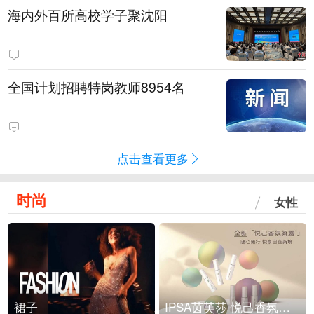
海内外百所高校学子聚沈阳
全国计划招聘特岗教师8954名
点击查看更多
时尚
女性
裙子
IPSA茵芙莎 悦己香氛凝露上市