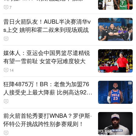
7
昔日火箭队友！AUBL半决赛清华v
s上交 姚明和霍二叔来到现场观战
媒体人：亚运会中国男篮尽遣精锐
有望一雪前耻 女篮夺冠难度较大
14
狂降4875万！BR：老詹为加盟76
人接受史上最大降薪 比例高达92.
6%
前火箭首轮秀要打WNBA？罗伊斯·
怀特公开挑战跨性别参赛规则！