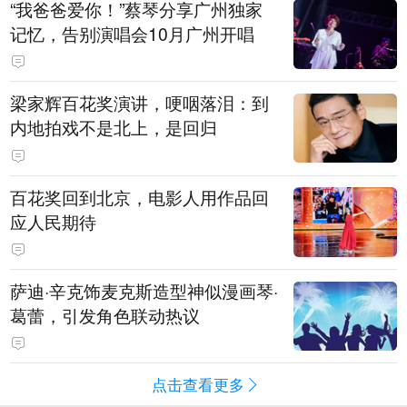
“我爸爸爱你！”蔡琴分享广州独家
记忆，告别演唱会10月广州开唱
梁家辉百花奖演讲，哽咽落泪：到
内地拍戏不是北上，是回归
百花奖回到北京，电影人用作品回
应人民期待
萨迪·辛克饰麦克斯造型神似漫画琴·
葛蕾，引发角色联动热议
点击查看更多