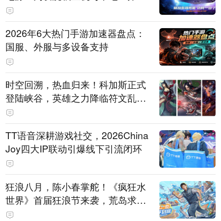
打造旗舰供电方案
2026年6大热门手游加速器盘点：
国服、外服与多设备支持
时空回溯，热血归来！科加斯正式
登陆峡谷，英雄之力降临符文乱
斗！
TT语音深耕游戏社交，2026China
Joy四大IP联动引爆线下引流闭环
狂浪八月，陈小春掌舵！《疯狂水
世界》首届狂浪节来袭，荒岛求生
直播即将开启