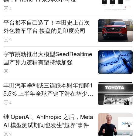
4
平台都不自己造了！本田史上首次
外包整车平台 接盘的是印度公司
9
字节跳动推出大模型SeedRealtime
国产算力逻辑有望持续加强
丰田汽车净利或三连跌本财年预降1
5.5% 上半年全球产销下滑在华少卖
14.3万辆
4
继 OpenAI、Anthropic 之后，Meta
AI 模型测试期间也发生“越界”事件
9