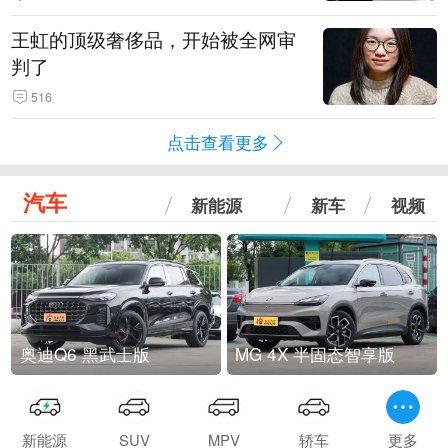
王虹的顶级奢侈品，开始被全网审
判了
516
点击查看更多
汽车
新能源
新车
视频
奥迪Q6 黑武士版
MG 4X 半固态智享版
新能源
SUV
MPV
轿车
更多