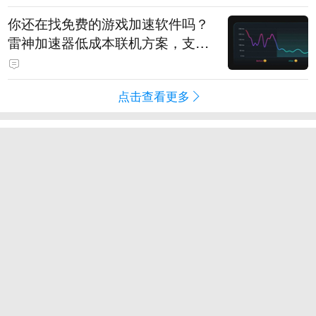
你还在找免费的游戏加速软件吗？
雷神加速器低成本联机方案，支持
免费试用
点击查看更多
滚动
奇闻
段子
趣图
美文
视频
直播
订阅
八卦
情感
旅游
教育
动漫
游戏
试用
导航
客户端下载
广告营销
反馈
新浪网违法和不良信息举报电话：400-052-0066
违法和不良信息举报中心
(京)网药械信息备字（2024）第 00220 号