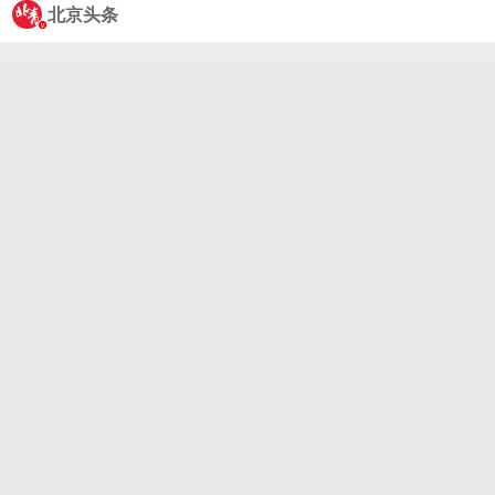
生自带的古风氛围感，与叶十七的适配度浑然天成，
北京头条