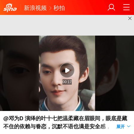
新浪视频
秒拍
00:17
@邓为D 演绎的叶十七把温柔藏在眉眼间，眼底是藏
不住的依赖与眷恋，沉默不语也满是安全感，邓为天
展开