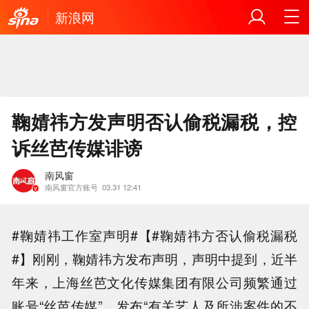
新浪网
鞠婧祎方发声明否认偷税漏税，控
诉丝芭传媒诽谤
南风窗
南风窗官方账号
03.31 12:41
#鞠婧祎工作室声明#【#鞠婧祎方否认偷税漏税
#】刚刚，鞠婧祎方发布声明，声明中提到，近半
年来，上海丝芭文化传媒集团有限公司频繁通过
账号“丝芭传媒”，发布“有关艺人及所涉案件的不