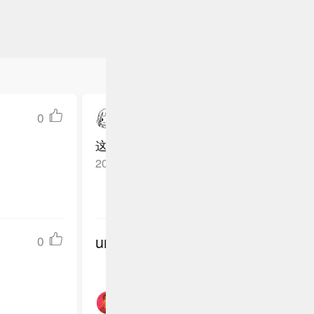
0
缤纷小酋長
这书我好像看过，不过没记住这么深刻的
江苏盐城
回复TA
2026-07-09
undefined
0