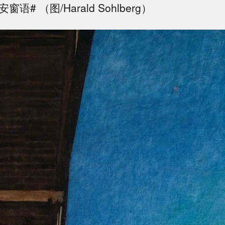
窗语# （图/Harald Sohlberg）