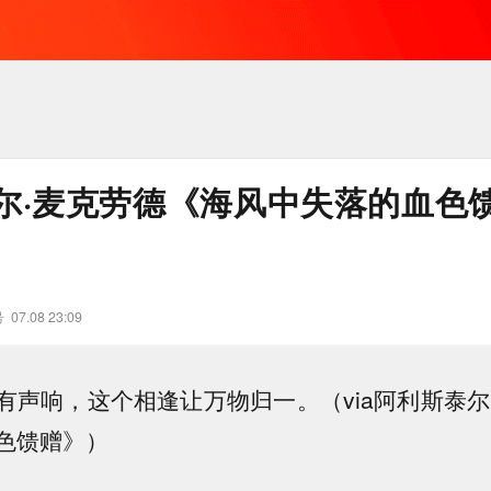
尔·麦克劳德《海风中失落的血色
号
07.08 23:09
有声响，这个相逢让万物归一。（via阿利斯泰尔
色馈赠》）