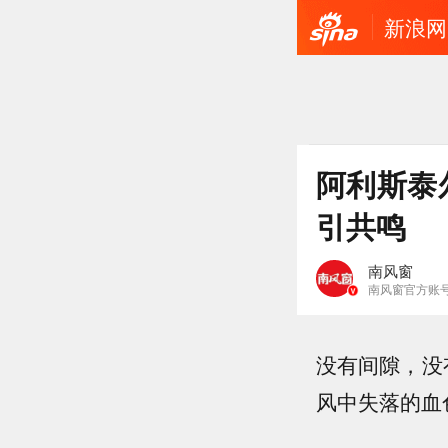
新浪网
阿利斯泰
引共鸣
南风窗
南风窗官方账
没有间隙，没
风中失落的血