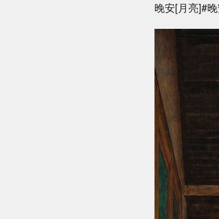
晚安[月亮]#晚安