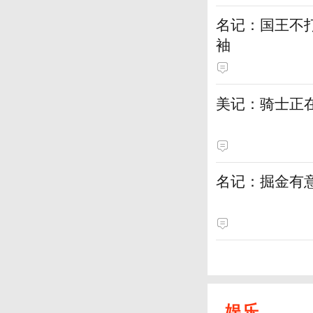
名记：国王不
袖
美记：骑士正
名记：掘金有
娱乐