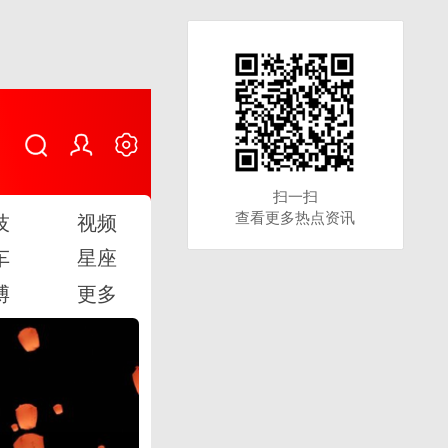
扫一扫
扫一扫
查看更多热点资讯
查看更多热点资讯
技
视频
车
星座
博
更多