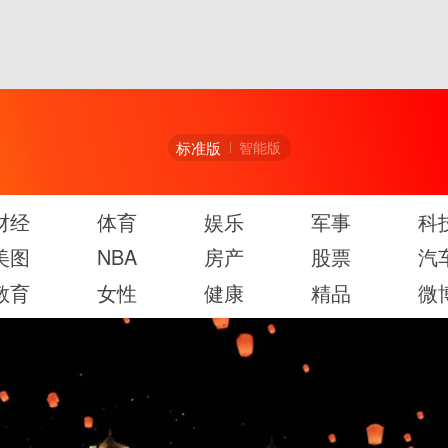
标准版
智能版
财经
体育
娱乐
军事
科
美图
NBA
房产
股票
汽
教育
女性
健康
精品
微