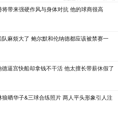
特将带来强硬作风与身体对抗 他的球商很高
船队麻烦大了 鲍尔默和伦纳德都应该被禁赛一
纳德逼宫快船却拿钱不干活 他太擅长带薪休假了
林狼晒华子&三球合练照片 两人平头形象引人注