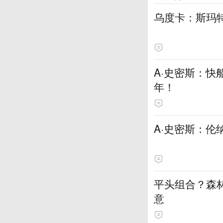
乌度卡：斯玛
A·史密斯：快
年！
A·史密斯：伦
平头组合？森
意