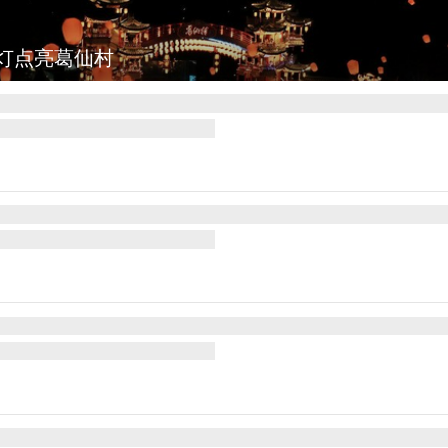
灯点亮葛仙村