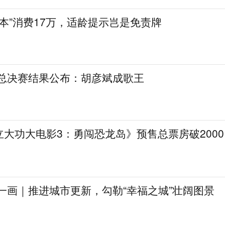
陪本”消费17万，适龄提示岂是免责牌
》总决赛结果公布：胡彦斌成歌王
大功大电影3：勇闯恐龙岛》预售总票房破2000
一画｜推进城市更新，勾勒“幸福之城”壮阔图景