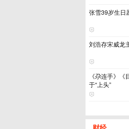
张雪39岁生
刘浩存宋威龙
《尕连手》《
于“上头”
财经