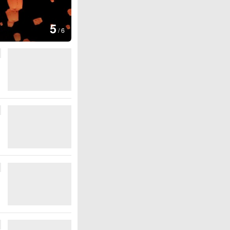
图集
5
上海：七彩稻田画迎最佳观赏期
/
6