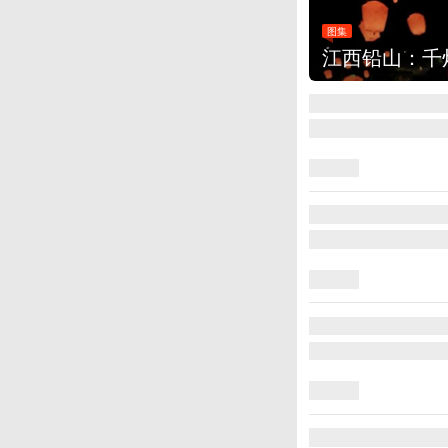
图集
江西铅山：千