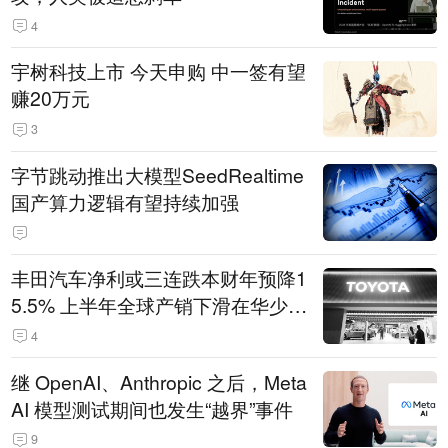
4
宇树科技上市 今天申购 中一签有望
赚20万元
3
字节跳动推出大模型SeedRealtime
国产算力逻辑有望持续加强
丰田汽车净利或三连跌本财年预降1
5.5% 上半年全球产销下滑在华少卖
14.3万辆
4
继 OpenAI、Anthropic 之后，Meta
AI 模型测试期间也发生“越界”事件
9