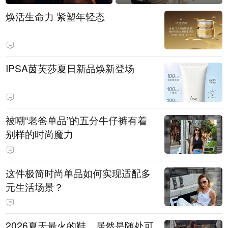
焕活生命力 紧塑年轻态
IPSA茵芙莎夏日新品焕新登场
被嘲“老爸单品”的五分牛仔裤有着
别样的时尚魔力
这件极简时尚单品如何实现适配多
元生活场景？
2026夏天最火的鞋，居然是随处可