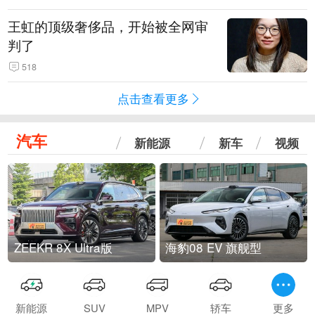
王虹的顶级奢侈品，开始被全网审
判了
518
点击查看更多
汽车
新能源
新车
视频
ZEEKR 8X Ultra版
海豹08 EV 旗舰型
新能源
SUV
MPV
轿车
更多