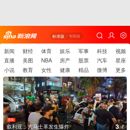
标准版
智能版
新闻
财经
体育
娱乐
军事
科技
视频
直播
美图
NBA
房产
股票
汽车
星座
小说
教育
女性
健康
精品
微博
更多
图集
4
叙利亚：大马士革发生爆炸
/
6