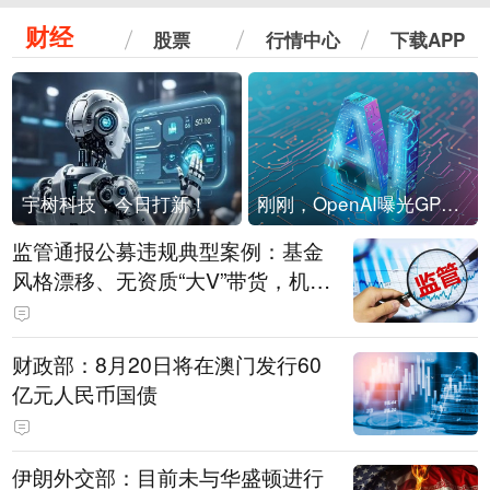
财经
股票
行情中心
下载APP
宇树科技，今日打新！
刚刚，OpenAI曝光GPT-6！传10万亿参数，8月强行发布
监管通报公募违规典型案例：基金
风格漂移、无资质“大V”带货，机构
被暂停新产品注册3个月
财政部：8月20日将在澳门发行60
亿元人民币国债
伊朗外交部：目前未与华盛顿进行