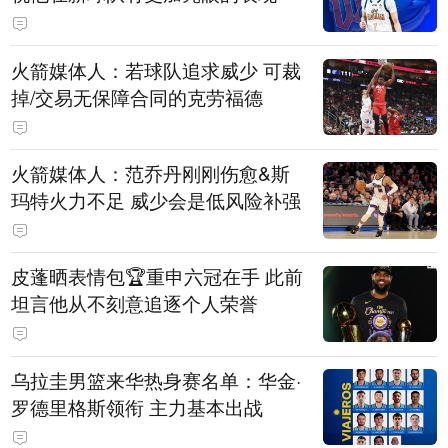
火箭媒体人：若球队追求威少 可裁
掉/交易无保障合同的克劳福德
火箭媒体人：范乔丹刚刚伤愈&斯
玛特火力不足 威少会是低风险补强
皮蓬晒表情包🏆重申六冠在手 此前
坦言他从不刻意追逐个人荣誉
乌拉圭男篮来华热身赛名单：华金·
罗德里格斯领衔 主力基本出战