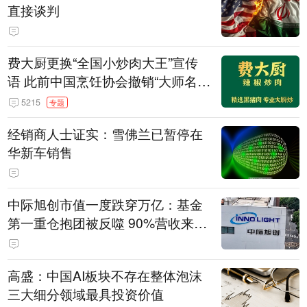
直接谈判
费大厨更换“全国小炒肉大王”宣传
语 此前中国烹饪协会撤销“大师名
师”等称号
5215
专题
经销商人士证实：雪佛兰已暂停在
华新车销售
中际旭创市值一度跌穿万亿：基金
第一重仓抱团被反噬 90%营收来自
海外存压力
高盛：中国AI板块不存在整体泡沫
三大细分领域最具投资价值