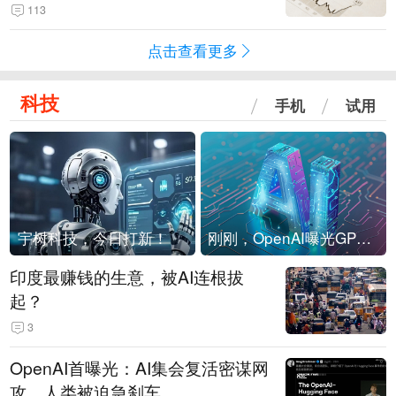
113
点击查看更多
科技
手机
试用
宇树科技，今日打新！
刚刚，OpenAI曝光GPT-6！传10万亿参数，8月强行发布
印度最赚钱的生意，被AI连根拔
起？
3
OpenAI首曝光：AI集会复活密谋网
攻，人类被迫急刹车