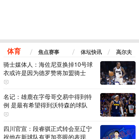
体育
焦点赛事
体坛快讯
高尔夫
骑士媒体人：海佐尼亚换掉10号球
衣或许是因为德罗赞将加盟骑士
名记：雄鹿在字母哥交易中得到特
例 是最有希望得到沃特森的球队
四川官宣：段睿骐正式转会至辽宁
祝他在新球队有更加亮眼的表现