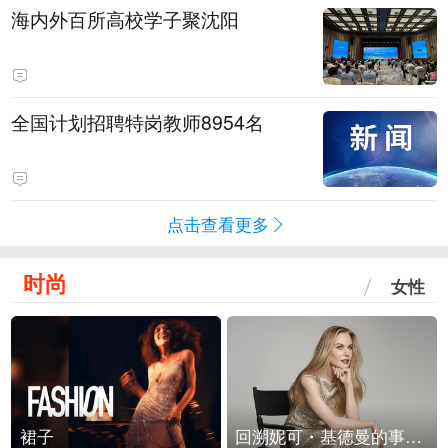
海内外百所高校学子聚沈阳
全国计划招聘特岗教师8954名
点击查看更多
时尚
女性
裙子
回溯妮可・基德曼的事业轨迹