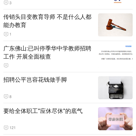
3
传销头目变教育导师 不是什么人都
能办教育
1
广东佛山:已叫停季华中学教师招聘
工作 开展全面核查
招聘公平岂容花钱做手脚
8
要给全体职工"应休尽休"的底气
121