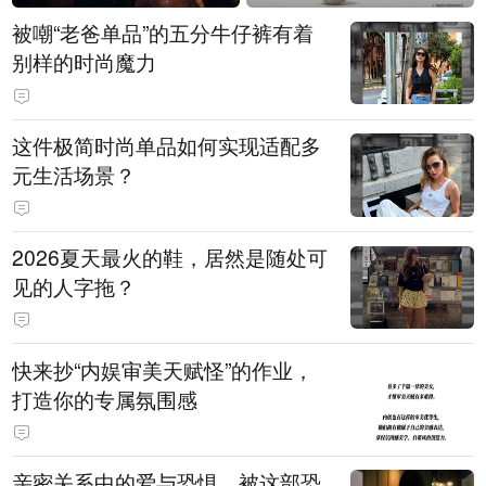
被嘲“老爸单品”的五分牛仔裤有着
别样的时尚魔力
这件极简时尚单品如何实现适配多
元生活场景？
2026夏天最火的鞋，居然是随处可
见的人字拖？
快来抄“内娱审美天赋怪”的作业，
打造你的专属氛围感
亲密关系中的爱与恐惧，被这部恐