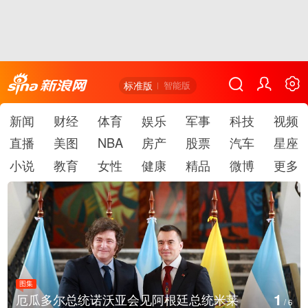
标准版
智能版
新闻
财经
体育
娱乐
军事
科技
视频
直播
美图
NBA
房产
股票
汽车
星座
小说
教育
女性
健康
精品
微博
更多
图集
1
厄瓜多尔总统诺沃亚会见阿根廷总统米莱
/
6