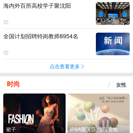
海内外百所高校学子聚沈阳
全国计划招聘特岗教师8954名
点击查看更多
时尚
女性
裙子
IPSA茵芙莎 悦己香氛凝露上市