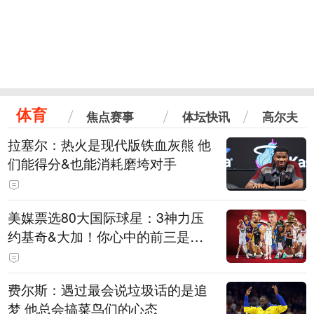
体育
焦点赛事
体坛快讯
高尔夫
拉塞尔：热火是现代版铁血灰熊 他
们能得分&也能消耗磨垮对手
美媒票选80大国际球星：3神力压
约基奇&大加！你心中的前三是
谁？
费尔斯：遇过最会说垃圾话的是追
梦 他总会搞菜鸟们的心态