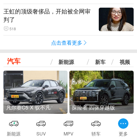
王虹的顶级奢侈品，开始被全网审
判了
518
点击查看更多
汽车
新能源
新车
视频
凡尔赛C5 X 驭不凡
探险者 四驱穿越版
新能源
SUV
MPV
轿车
更多