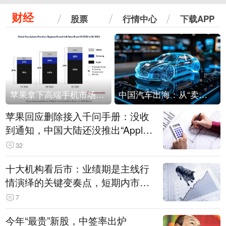
财经
股票
行情中心
下载APP
苹果拿下高端手机市场65%的份额：iPhone 17系列功不可没
中国汽车出海：从“卖出去”到“走进去”
苹果回应删除接入千问手册：没收
到通知，中国大陆还没推出“Apple
智能使用千问”功能
32
十大机构看后市：业绩期是主线行
情演绎的关键变奏点，短期内市场
或继续反弹，关注三条业绩主线
7
今年“最贵”新股，中签率出炉