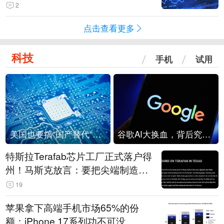
2
点击查看更多
科技
手机
试用
美国也要搞“国产替代”？先算清三笔账
谷歌AI大换血，背后究竟发生了什么？
特斯拉Terafab芯片工厂正式落户得
州！马斯克放言：要把尖端制造带
回美国
19
苹果拿下高端手机市场65%的份
额：iPhone 17系列功不可没