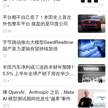
5
平台都不自己造了！本田史上首次
外包整车平台 接盘的是印度公司
23
字节跳动推出大模型SeedRealtime
国产算力逻辑有望持续加强
丰田汽车净利或三连跌本财年预降1
5.5% 上半年全球产销下滑在华少卖
14.3万辆
4
继 OpenAI、Anthropic 之后，Meta
AI 模型测试期间也发生“越界”事件
9