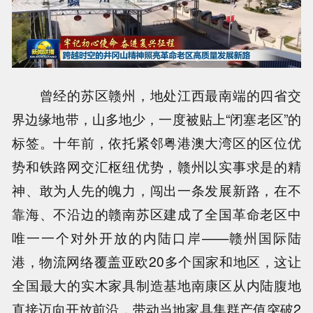
曾经的苏区赣州，地处江西最南端的四省交
界边缘地带，山多地少，一度被贴上“闭塞老区”的
标签。十年前，依托紧邻粤港澳大湾区的区位优
势和铁路网交汇枢纽优势，赣州以实事求是的精
神、敢为人先的魄力，闯出一条发展新路，在不
靠海、不沿边的赣南苏区建成了全国革命老区中
唯一一个对外开放的内陆口岸——赣州国际陆
港，物流网络覆盖亚欧20多个国家和地区，这让
全国最大的实木家具制造基地南康区从内陆腹地
直接迈向开放前沿，带动当地家具集群产值突破2