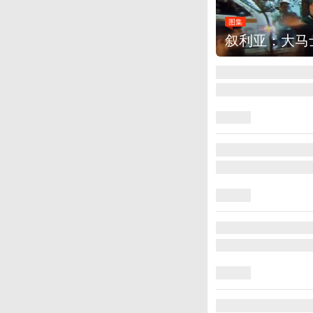
图集
叙利亚：大马