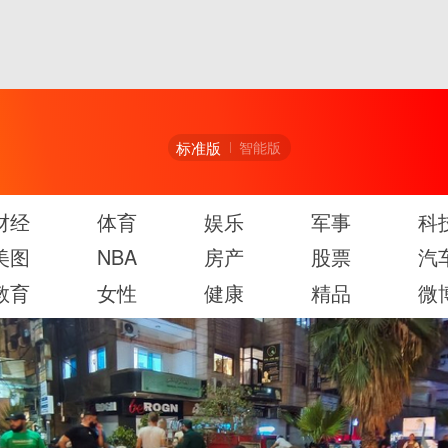
标准版
智能版
财经
体育
娱乐
军事
科
美图
NBA
房产
股票
汽
教育
女性
健康
精品
微