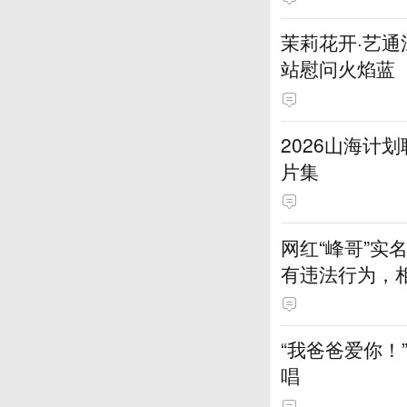
茉莉花开·艺
站慰问火焰蓝
2026山海计
片集
网红“峰哥”
有违法行为，
一一回应
“我爸爸爱你！
唱