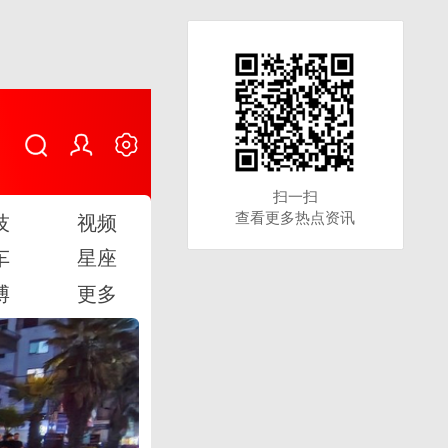
扫一扫
扫一扫
查看更多热点资讯
查看更多热点资讯
技
视频
车
星座
博
更多