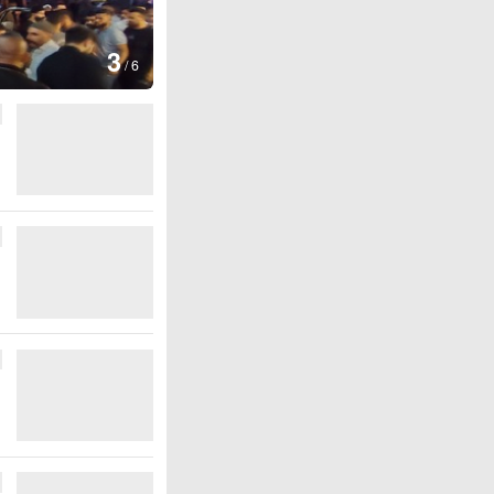
图集
3
云南弥勒：欢庆火把节
/
6