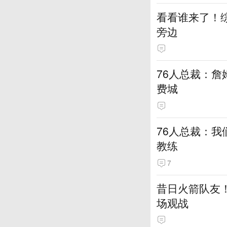
看看谁来了！综
旁边
76人总裁：詹
费城
76人总裁：我
教练
7
昔日火箭队友！
场观战