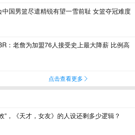
会中国男篮尽遣精锐有望一雪前耻 女篮夺冠难度
！BR：老詹为加盟76人接受史上最大降薪 比例高
点击查看更多
生效”，《天才，女友》的人设还剩多少逻辑？