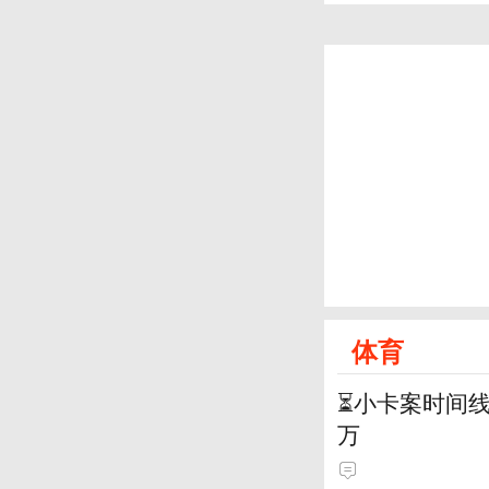
体育
⏳️小卡案时间
万