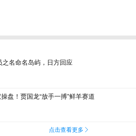
员之名命名岛屿，日方回应
全权操盘！贾国龙“放手一搏”鲜羊赛道
点击查看更多