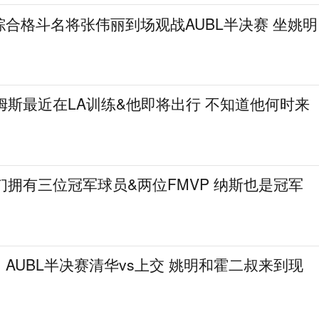
合格斗名将张伟丽到场观战AUBL半决赛 坐姚明
姆斯最近在LA训练&他即将出行 不知道他何时来
们拥有三位冠军球员&两位FMVP 纳斯也是冠军
AUBL半决赛清华vs上交 姚明和霍二叔来到现