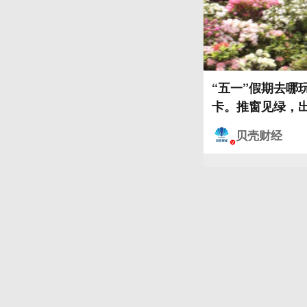
“五一”假期去哪
卡。推窗见绿，
贝壳财经