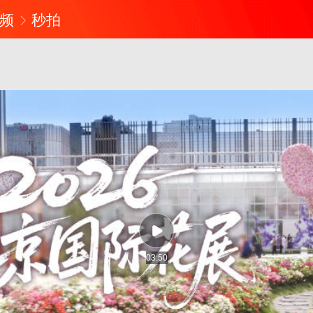
频
秒拍
03:50