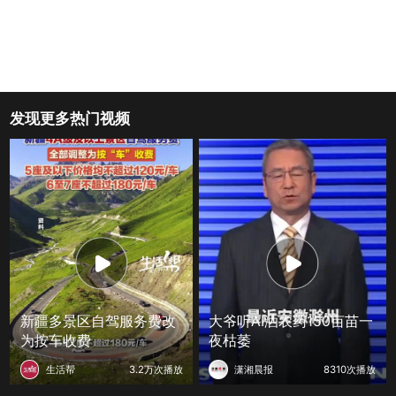
发现更多热门视频
新疆多景区自驾服务费改
大爷听AI洒农药150亩苗一
为按车收费
夜枯萎
生活帮
3.2万次播放
潇湘晨报
8310次播放