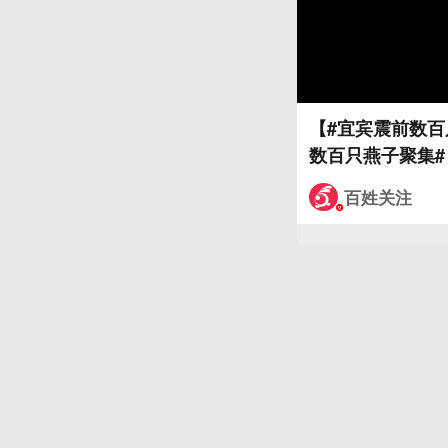
【#宜宾震前数百
数百只燕子聚集#
见燕子聚集的异
百姓关注
百米路段的电线
事发地点距离此
接判定该现象与