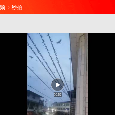
频
秒拍
00:57