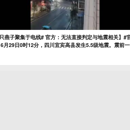
只燕子聚集于电线# 官方：无法直接判定与地震相关】#
 6月29日0时12分，四川宜宾高县发生5.5级地震。震前
常现象，引发市民关注。当地市民李女士介绍，28日晚8
上聚满数百只燕子，整条街道随处可见，直至次日天亮后
次地震震中仅十余公里。29日，宜宾地震监测中心回应，
地震相关。