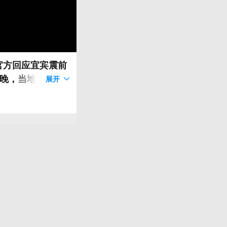
官方回应宜宾震前
一晚，当地出现罕
展开
时许，自家门前两
，燕子尽数消失。
暂无科学依据可直