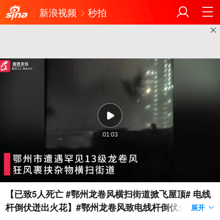
新浪视频
秒拍
01:03
【已致5人死亡 #鄂州龙卷风横扫街道掀飞屋顶# 电线
杆倒伏迸出火花】#鄂州龙卷风致电线杆倒伏火花四溅
展开