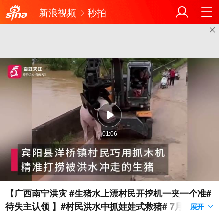
新浪视频
秒拍
01:06
【广西南宁洪灾 #生猪水上漂村民开挖机一夹一个准#
待失主认领 】#村民洪水中抓娃娃式救猪# 7月7日，
展开