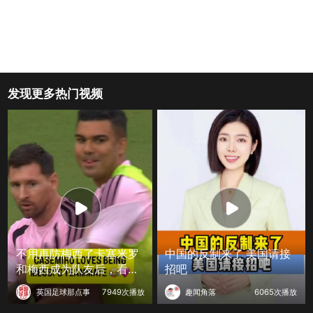
发现更多热门视频
不用再防梅西了卡塞米罗
中国的反制来了 美国请接
和梅西成为队友后，看起
招吧
来非常开心
英国足球那点事
7949次播放
趣闻角落
6065次播放