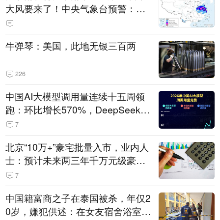
大风要来了！中央气象台预警：今
天到明天，浙江、安徽有特大暴雨
牛弹琴：美国，此地无银三百两
226
中国AI大模型调用量连续十五周领
跑：环比增长570%，DeepSeek-V
4-Flash正式版登顶！MiniMax M
7
3、阶跃星辰Step 3.7 Flash跌出榜
北京“10万+”豪宅批量入市，业内人
单
士：预计未来两三年千万元级豪宅
潜在供应达万套！谁在买单？
7
中国籍富商之子在泰国被杀，年仅2
0岁，嫌犯供述：在女友宿舍浴室发