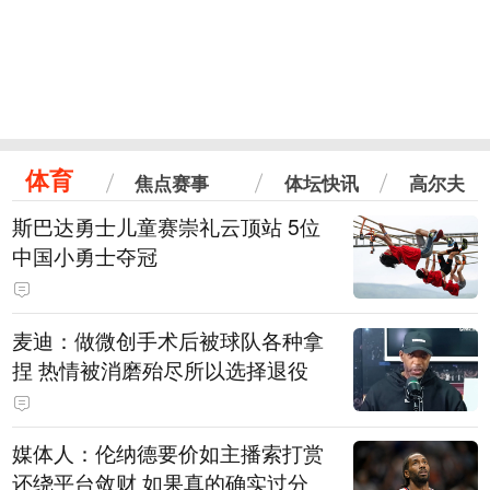
体育
焦点赛事
体坛快讯
高尔夫
斯巴达勇士儿童赛崇礼云顶站 5位
中国小勇士夺冠
麦迪：做微创手术后被球队各种拿
捏 热情被消磨殆尽所以选择退役
媒体人：伦纳德要价如主播索打赏
还绕平台敛财 如果真的确实过分