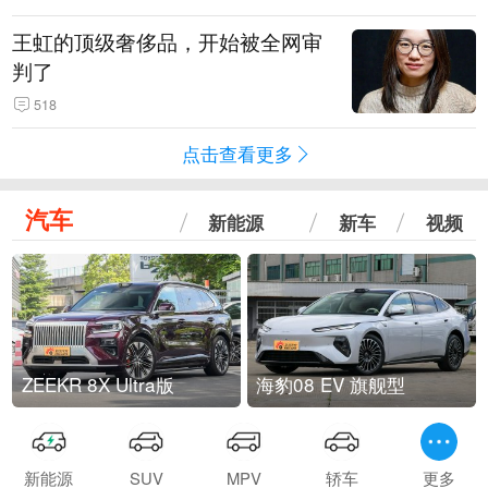
王虹的顶级奢侈品，开始被全网审
判了
518
点击查看更多
汽车
新能源
新车
视频
ZEEKR 8X Ultra版
海豹08 EV 旗舰型
新能源
SUV
MPV
轿车
更多