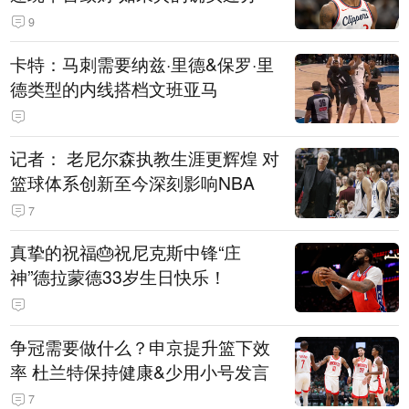
9
卡特：马刺需要纳兹·里德&保罗·里
德类型的内线搭档文班亚马
记者： 老尼尔森执教生涯更辉煌 对
篮球体系创新至今深刻影响NBA
7
真挚的祝福🎂祝尼克斯中锋“庄
神”德拉蒙德33岁生日快乐！
争冠需要做什么？申京提升篮下效
率 杜兰特保持健康&少用小号发言
7