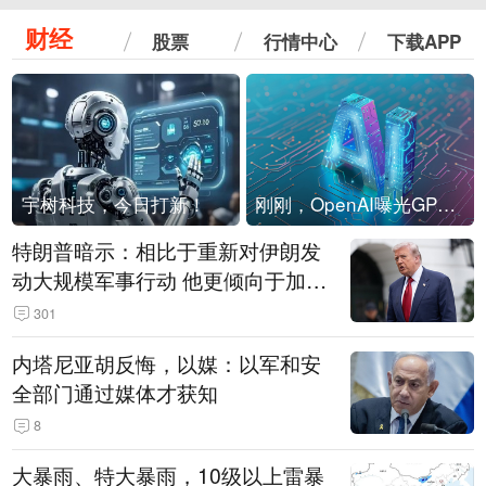
财经
股票
行情中心
下载APP
宇树科技，今日打新！
刚刚，OpenAI曝光GPT-6！传10万亿参数，8月强行发布
特朗普暗示：相比于重新对伊朗发
动大规模军事行动 他更倾向于加大
经济施压
301
内塔尼亚胡反悔，以媒：以军和安
全部门通过媒体才获知
8
大暴雨、特大暴雨，10级以上雷暴