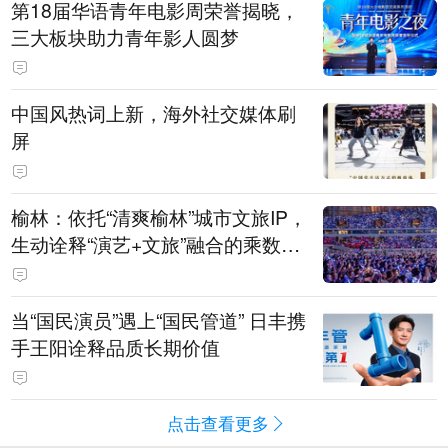
第18届华语青年电影周荣誉揭晓，
三大板块助力青年影人圆梦
中国风热词上新，海外社交媒体刷
屏
榆林：依托“清爽榆林”城市文旅IP，
生动诠释“演艺+文旅”融合的乘数效
应
当“国民演员”遇上“国民管道” 日丰携
手王阳诠释品质长期价值
点击查看更多