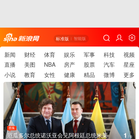
标准版
智能版
新闻
财经
体育
娱乐
军事
科技
视频
直播
美图
NBA
房产
股票
汽车
星座
小说
教育
女性
健康
精品
微博
更多
图集
1
厄瓜多尔总统诺沃亚会见阿根廷总统米莱
/
6