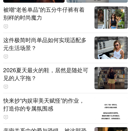
被嘲“老爸单品”的五分牛仔裤有着
别样的时尚魔力
这件极简时尚单品如何实现适配多
元生活场景？
2026夏天最火的鞋，居然是随处可
见的人字拖？
快来抄“内娱审美天赋怪”的作业，
打造你的专属氛围感
亲密关系中的爱与恐惧，被这部恐