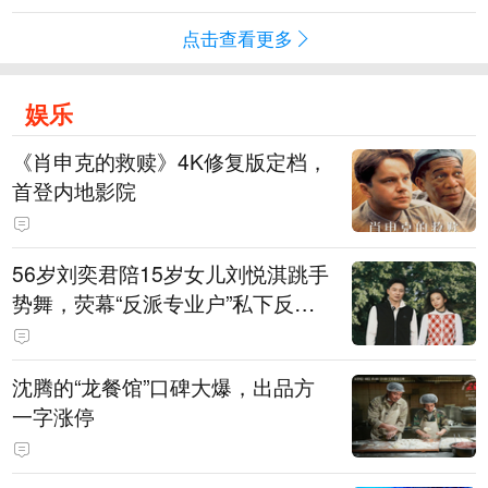
点击查看更多
娱乐
《肖申克的救赎》4K修复版定档，
首登内地影院
56岁刘奕君陪15岁女儿刘悦淇跳手
势舞，荧幕“反派专业户”私下反差
明显，女儿主攻高尔夫，曾以最小
年龄出战职业赛
沈腾的“龙餐馆”口碑大爆，出品方
一字涨停