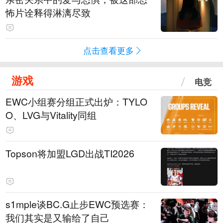
怖片诠释得淋漓尽致
点击查看更多
游戏
电竞
EWC小组赛分组正式出炉：TYLO
O、LVG与Vitality同组
Topson将加盟LGD出战TI2026
s1mple谈BC.G止步EWC预选赛：
我们其实是又输给了自己