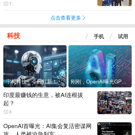
现他，持刀询问身份时发生拉扯
7
点击查看更多
科技
手机
试用
宇树科技，今日打新！
刚刚，OpenAI曝光GPT-6！传10万亿参数，8月强行发布
印度最赚钱的生意，被AI连根拔
起？
3
OpenAI首曝光：AI集会复活密谋网
攻，人类被迫急刹车