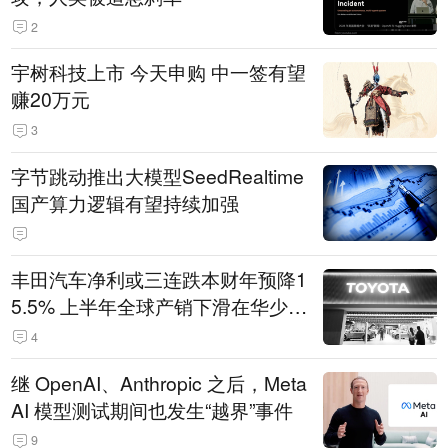
2
宇树科技上市 今天申购 中一签有望
赚20万元
3
字节跳动推出大模型SeedRealtime
国产算力逻辑有望持续加强
丰田汽车净利或三连跌本财年预降1
5.5% 上半年全球产销下滑在华少卖
14.3万辆
4
继 OpenAI、Anthropic 之后，Meta
AI 模型测试期间也发生“越界”事件
9