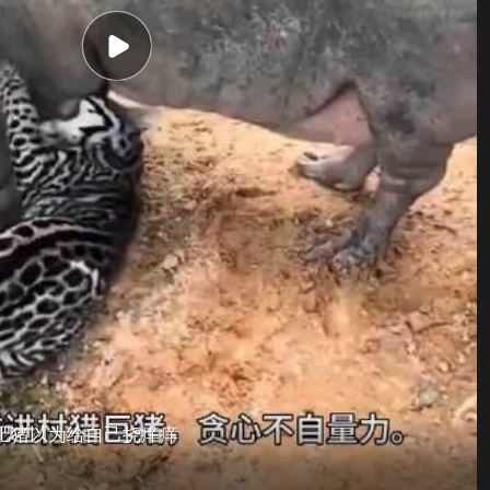
肥猪以为给自己挠痒痒