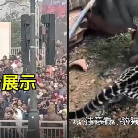
豹猫想捕食大肥猪，结果大