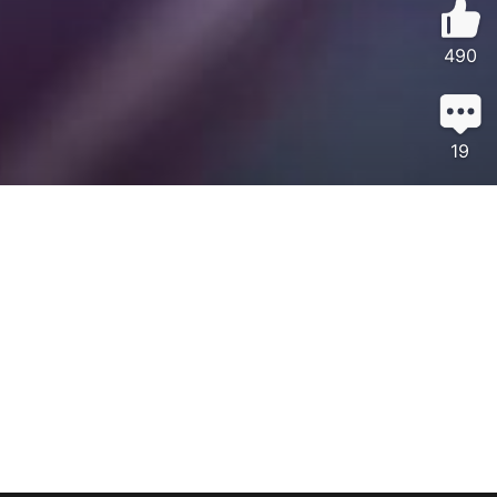
490
19