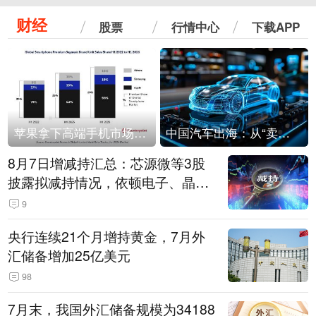
财经
股票
行情中心
下载APP
苹果拿下高端手机市场65%的份额：iPhone 17系列功不可没
中国汽车出海：从“卖出去”到“走进去”
8月7日增减持汇总：芯源微等3股
披露拟减持情况，依顿电子、晶华
微拟增持（表）
9
央行连续21个月增持黄金，7月外
汇储备增加25亿美元
98
7月末，我国外汇储备规模为34188