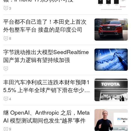
3
平台都不自己造了！本田史上首次
外包整车平台 接盘的是印度公司
8
字节跳动推出大模型SeedRealtime
国产算力逻辑有望持续加强
丰田汽车净利或三连跌本财年预降1
5.5% 上半年全球产销下滑在华少卖
14.3万辆
4
继 OpenAI、Anthropic 之后，Meta
AI 模型测试期间也发生“越界”事件
9