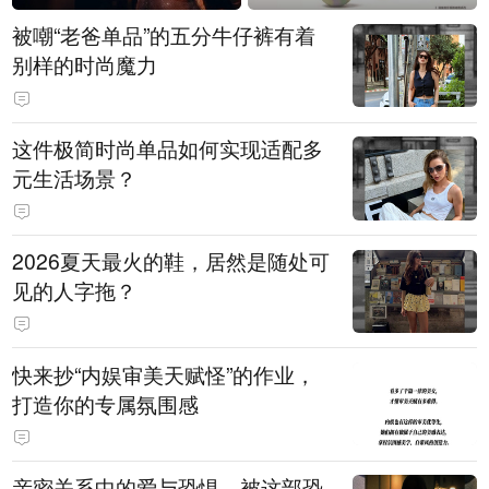
被嘲“老爸单品”的五分牛仔裤有着
别样的时尚魔力
这件极简时尚单品如何实现适配多
元生活场景？
2026夏天最火的鞋，居然是随处可
见的人字拖？
快来抄“内娱审美天赋怪”的作业，
打造你的专属氛围感
亲密关系中的爱与恐惧，被这部恐