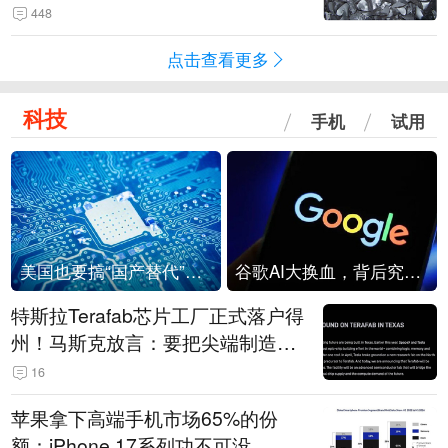
448
点击查看更多
科技
手机
试用
美国也要搞“国产替代”？先算清三笔账
谷歌AI大换血，背后究竟发生了什么？
特斯拉Terafab芯片工厂正式落户得
州！马斯克放言：要把尖端制造带
回美国
16
苹果拿下高端手机市场65%的份
额：iPhone 17系列功不可没