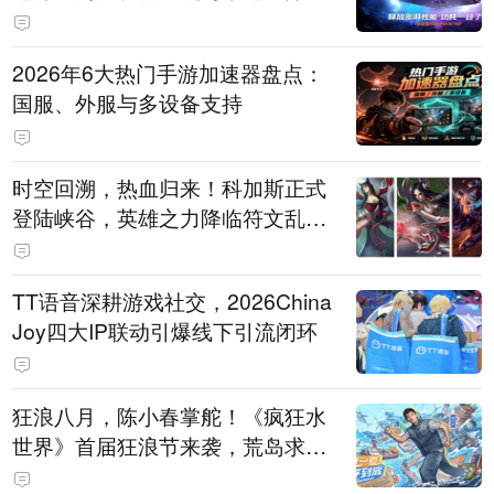
打造旗舰供电方案
2026年6大热门手游加速器盘点：
国服、外服与多设备支持
时空回溯，热血归来！科加斯正式
登陆峡谷，英雄之力降临符文乱
斗！
TT语音深耕游戏社交，2026China
Joy四大IP联动引爆线下引流闭环
狂浪八月，陈小春掌舵！《疯狂水
世界》首届狂浪节来袭，荒岛求生
直播即将开启