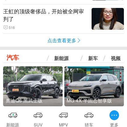
王虹的顶级奢侈品，开始被全网审
判了
516
点击查看更多
汽车
新能源
新车
视频
奥迪Q6 黑武士版
MG 4X 半固态智享版
新能源
SUV
MPV
轿车
更多