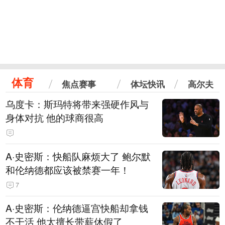
体育
焦点赛事
体坛快讯
高尔夫
乌度卡：斯玛特将带来强硬作风与
身体对抗 他的球商很高
A·史密斯：快船队麻烦大了 鲍尔默
和伦纳德都应该被禁赛一年！
7
A·史密斯：伦纳德逼宫快船却拿钱
不干活 他太擅长带薪休假了