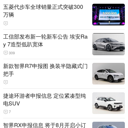
五菱代步车全球销量正式突破300
万辆
工信部发布新一轮新车公告 埃安Ra
y 7造型低趴宽体
309
新款智界R7申报图 换装半隐藏式门
把手
捷途环游者申报信息 定位紧凑型纯
电SUV
7
智界RX申报信息 将于8月开启小订