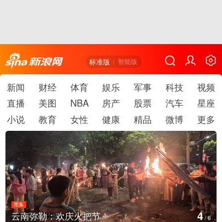
标准版
智能版
新闻
财经
体育
娱乐
军事
科技
视频
直播
美图
NBA
房产
股票
汽车
星座
小说
教育
女性
健康
精品
微博
更多
图集
5
江西铅山：千灯点亮葛仙村
/
6