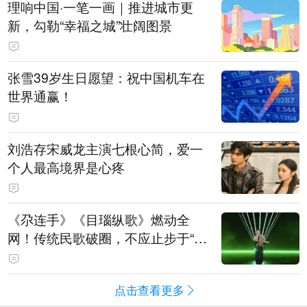
理响中国·一笔一画｜推进城市更
新，勾勒“幸福之城”壮阔图景
张雪39岁生日愿望：祝中国机车在
世界通赢！
刘浩存宋威龙主演七根心简，爱一
个人最高境界是心疼
《尕连手》《目瑙纵歌》燃动全
网！传统民歌破圈，不应止步于“上
头”
点击查看更多