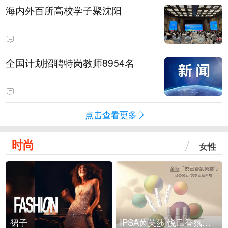
海内外百所高校学子聚沈阳
全国计划招聘特岗教师8954名
点击查看更多
时尚
女性
裙子
IPSA茵芙莎 悦己香氛凝露上市