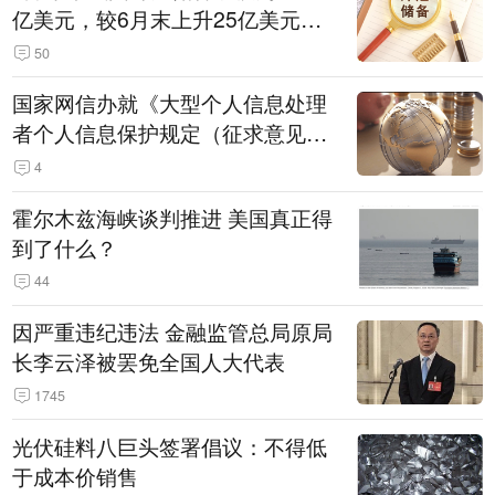
亿美元，较6月末上升25亿美元，
升幅为0.07%
50
国家网信办就《大型个人信息处理
者个人信息保护规定（征求意见
稿）》公开征求意见
4
霍尔木兹海峡谈判推进 美国真正得
到了什么？
44
因严重违纪违法 金融监管总局原局
长李云泽被罢免全国人大代表
1745
光伏硅料八巨头签署倡议：不得低
于成本价销售