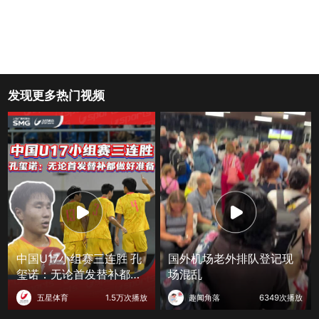
发现更多热门视频
中国U17小组赛三连胜 孔
国外机场老外排队登记现
玺诺：无论首发替补都做
场混乱
好准备
五星体育
1.5万次播放
趣闻角落
6349次播放