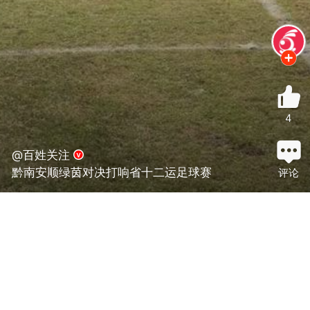
4
@百姓关注
黔南安顺绿茵对决打响省十二运足球赛
评论