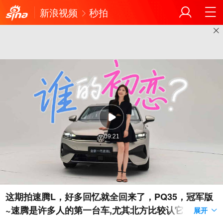
新浪视频
秒拍
09:21
这期拍速腾L，好多回忆就全回来了，PQ35，冠军版
~速腾是许多人的第一台车,尤其北方比较认它。我看
展开