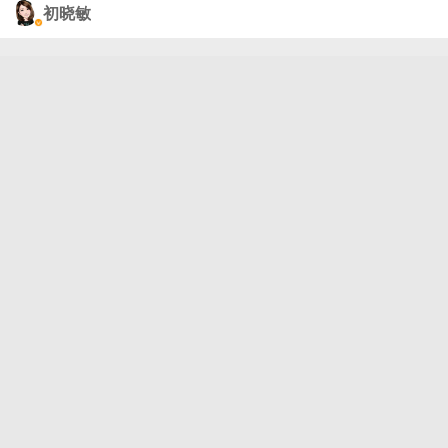
了眼，这车到现在销量依然很大（当然离不开优
初晓敏
惠）。从06年到现在，19年了，不光速腾，好多事，