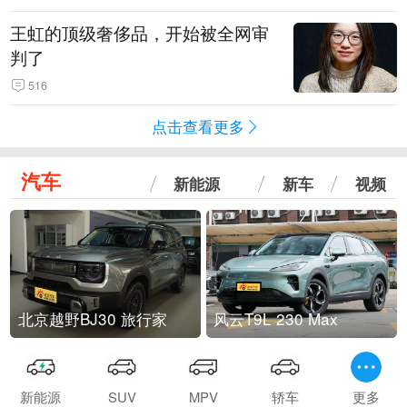
王虹的顶级奢侈品，开始被全网审
判了
516
点击查看更多
汽车
新能源
新车
视频
北京越野BJ30 旅行家
风云T9L 230 Max
新能源
SUV
MPV
轿车
更多