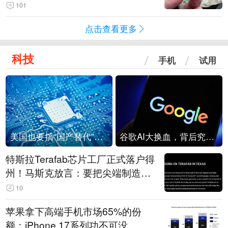
频情况不属实
101
点击查看更多
科技
手机
试用
美国也要搞“国产替代”？先算清三笔账
谷歌AI大换血，背后究竟发生了什么？
特斯拉Terafab芯片工厂正式落户得
州！马斯克放言：要把尖端制造带
回美国
10
苹果拿下高端手机市场65%的份
额：iPhone 17系列功不可没