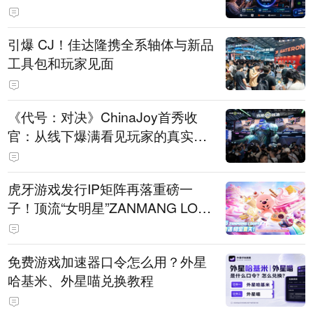
引爆 CJ！佳达隆携全系轴体与新品
工具包和玩家见面
《代号：对决》ChinaJoy首秀收
官：从线下爆满看见玩家的真实期
待
虎牙游戏发行IP矩阵再落重磅一
子！顶流“女明星”ZANMANG LOO
PY 正版3D消除手游《消消奇遇》
惊喜曝光
免费游戏加速器口令怎么用？外星
哈基米、外星喵兑换教程