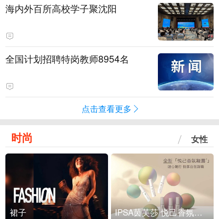
海内外百所高校学子聚沈阳
全国计划招聘特岗教师8954名
点击查看更多
时尚
女性
裙子
IPSA茵芙莎 悦己香氛凝露上市