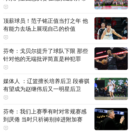
顶薪球员！范子铭正值当打之年 他
有能力去场上展现自己的价值
芬奇：戈贝尔提升了球队下限 那些
针对他的无端批评简直是种犯罪
媒体人 ：辽篮擅长培养后卫 段睿骐
有望成为赵继伟后又一明星后卫
芬奇：我们上赛季有时对常规赛感
到厌倦 当时只祈祷别掉进附加赛