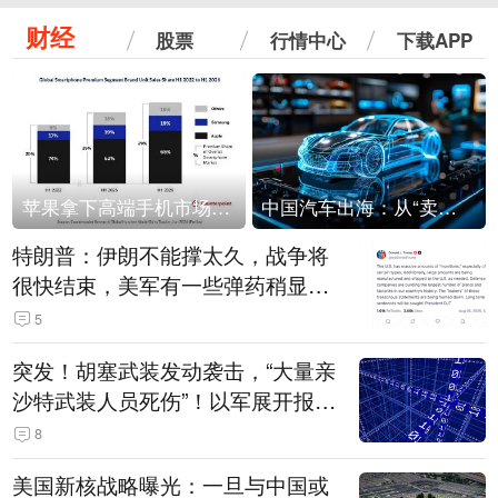
财经
股票
行情中心
下载APP
苹果拿下高端手机市场65%的份额：iPhone 17系列功不可没
中国汽车出海：从“卖出去”到“走进去”
特朗普：伊朗不能撑太久，战争将
很快结束，美军有一些弹药稍显紧
张！伊朗公布拟议的海峡管理文本
5
突发！胡塞武装发动袭击，“大量亲
沙特武装人员死伤”！以军展开报复
性空袭
8
美国新核战略曝光：一旦与中国或