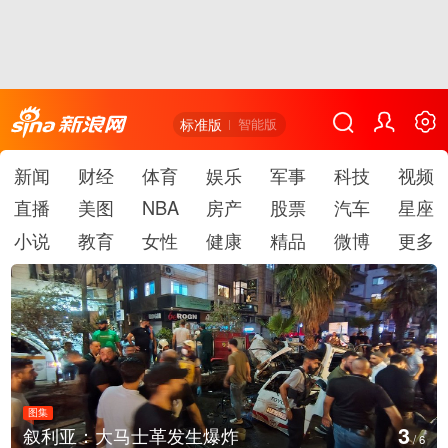
标准版
智能版
新闻
财经
体育
娱乐
军事
科技
视频
直播
美图
NBA
房产
股票
汽车
星座
小说
教育
女性
健康
精品
微博
更多
图集
4
叙利亚：大马士革发生爆炸
/
6