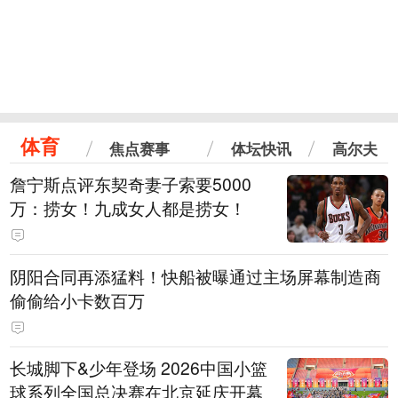
体育
焦点赛事
体坛快讯
高尔夫
詹宁斯点评东契奇妻子索要5000
万：捞女！九成女人都是捞女！
阴阳合同再添猛料！快船被曝通过主场屏幕制造商
偷偷给小卡数百万
长城脚下&少年登场 2026中国小篮
球系列全国总决赛在北京延庆开幕