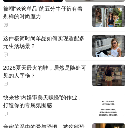
被嘲“老爸单品”的五分牛仔裤有着
别样的时尚魔力
这件极简时尚单品如何实现适配多
元生活场景？
2026夏天最火的鞋，居然是随处可
见的人字拖？
快来抄“内娱审美天赋怪”的作业，
打造你的专属氛围感
亲密关系中的爱与恐惧，被这部恐