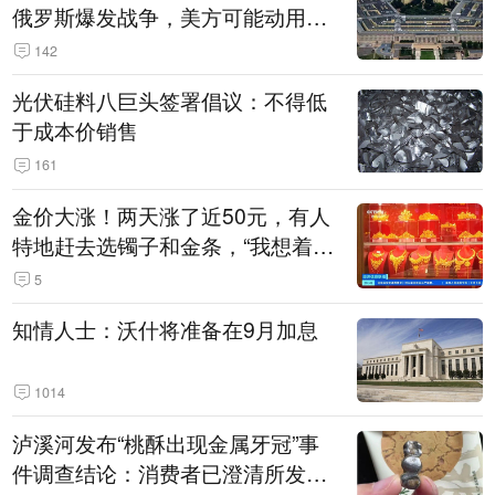
俄罗斯爆发战争，美方可能动用战
术核武器
142
光伏硅料八巨头签署倡议：不得低
于成本价销售
161
金价大涨！两天涨了近50元，有人
特地赶去选镯子和金条，“我想着买
起来可以保值，小批量进一些货”
5
知情人士：沃什将准备在9月加息
1014
泸溪河发布“桃酥出现金属牙冠”事
件调查结论：消费者已澄清所发视