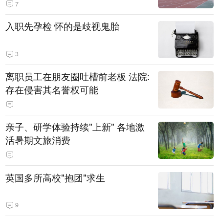
7
入职先孕检 怀的是歧视鬼胎
3
离职员工在朋友圈吐槽前老板 法院:
存在侵害其名誉权可能
亲子、研学体验持续"上新" 各地激
活暑期文旅消费
英国多所高校"抱团"求生
9