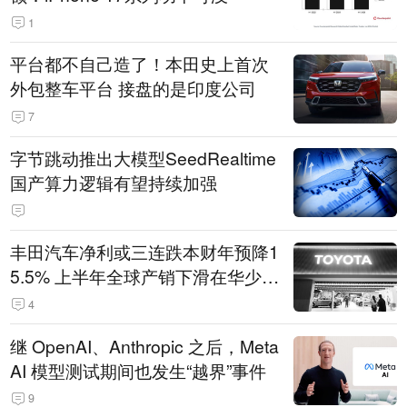
1
平台都不自己造了！本田史上首次
外包整车平台 接盘的是印度公司
7
字节跳动推出大模型SeedRealtime
国产算力逻辑有望持续加强
丰田汽车净利或三连跌本财年预降1
5.5% 上半年全球产销下滑在华少卖
14.3万辆
4
继 OpenAI、Anthropic 之后，Meta
AI 模型测试期间也发生“越界”事件
9