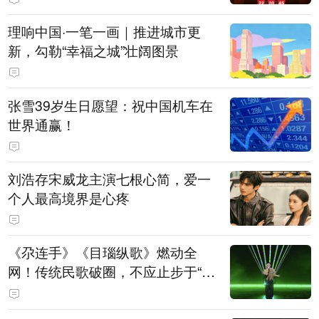
理响中国·一笔一画｜推进城市更
新，勾勒“幸福之城”壮阔图景
张雪39岁生日愿望：祝中国机车在
世界通赢！
刘浩存宋威龙主演七根心简，爱一
个人最高境界是心疼
《尕连手》《目瑙纵歌》燃动全
网！传统民歌破圈，不应止步于“上
头”