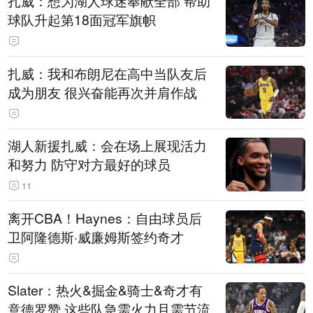
扎威：想为湖人球迷奉献全部 帮助
球队升起第18面冠军旗帜
扎威：我和布朗尼在高中当队友后
成为朋友 很兴奋能再次并肩作战
湖人新援扎威：会在场上展现活力
和努力 防守对方最好的球员
11
离开CBA！Haynes：自由球员后
卫阿隆德斯·威廉姆斯签约奇才
Slater：热火&掘金&骑士&奇才有
意德罗赞 这些队急需火力且需节流