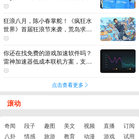
狂浪八月，陈小春掌舵！《疯狂水
世界》首届狂浪节来袭，荒岛求生
直播即将开启
你还在找免费的游戏加速软件吗？
雷神加速器低成本联机方案，支持
免费试用
点击查看更多
滚动
奇闻
段子
趣图
美文
视频
直播
订阅
八卦
情感
旅游
教育
动漫
游戏
试用