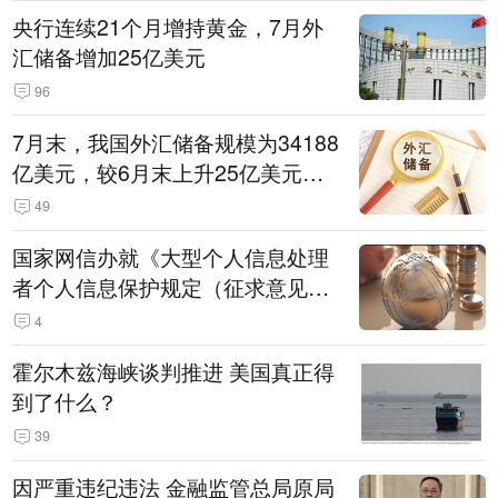
央行连续21个月增持黄金，7月外
汇储备增加25亿美元
96
7月末，我国外汇储备规模为34188
亿美元，较6月末上升25亿美元，
升幅为0.07%
49
国家网信办就《大型个人信息处理
者个人信息保护规定（征求意见
稿）》公开征求意见
4
霍尔木兹海峡谈判推进 美国真正得
到了什么？
39
因严重违纪违法 金融监管总局原局