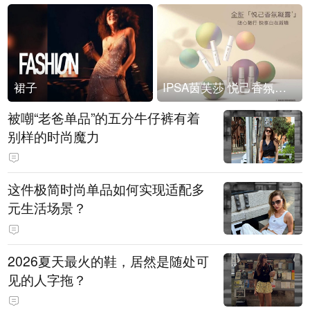
裙子
IPSA茵芙莎 悦己香氛凝露上市
被嘲“老爸单品”的五分牛仔裤有着
别样的时尚魔力
这件极简时尚单品如何实现适配多
元生活场景？
2026夏天最火的鞋，居然是随处可
见的人字拖？