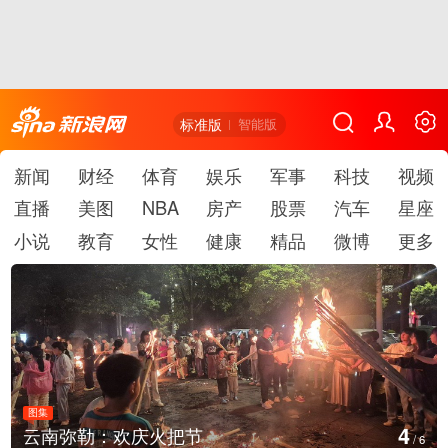
标准版
智能版
新闻
财经
体育
娱乐
军事
科技
视频
直播
美图
NBA
房产
股票
汽车
星座
小说
教育
女性
健康
精品
微博
更多
图集
4
云南弥勒：欢庆火把节
/
6