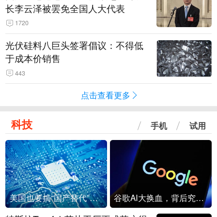
长李云泽被罢免全国人大代表
1720
光伏硅料八巨头签署倡议：不得低
于成本价销售
443
点击查看更多
科技
手机
试用
美国也要搞“国产替代”？先算清三笔账
谷歌AI大换血，背后究竟发生了什么？