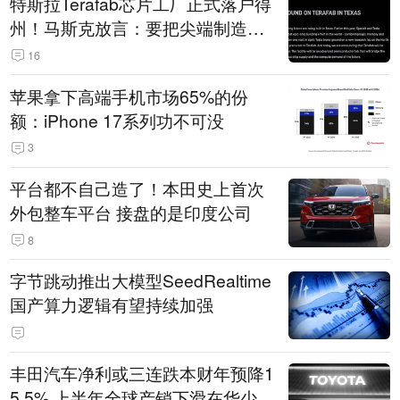
特斯拉Terafab芯片工厂正式落户得
州！马斯克放言：要把尖端制造带
回美国
16
苹果拿下高端手机市场65%的份
额：iPhone 17系列功不可没
3
平台都不自己造了！本田史上首次
外包整车平台 接盘的是印度公司
8
字节跳动推出大模型SeedRealtime
国产算力逻辑有望持续加强
丰田汽车净利或三连跌本财年预降1
5.5% 上半年全球产销下滑在华少卖