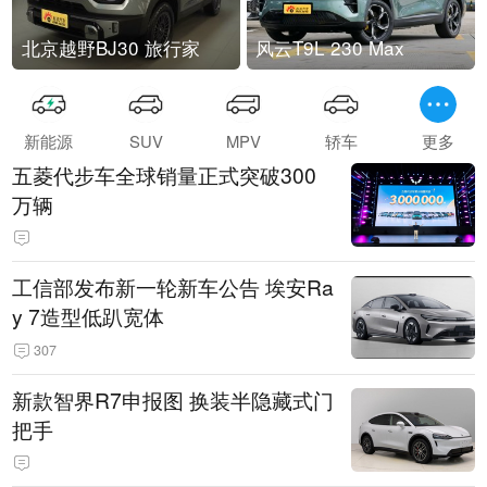
北京越野BJ30 旅行家
风云T9L 230 Max
新能源
SUV
MPV
轿车
更多
五菱代步车全球销量正式突破300
万辆
工信部发布新一轮新车公告 埃安Ra
y 7造型低趴宽体
307
新款智界R7申报图 换装半隐藏式门
把手