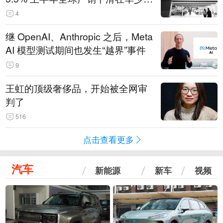
14.3万辆
4
继 OpenAI、Anthropic 之后，Meta
AI 模型测试期间也发生“越界”事件
9
王虹的顶级奢侈品，开始被全网审
判了
516
点击查看更多
汽车
新能源
新车
视频