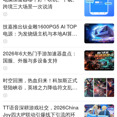
跨境三大场景一次说清
技嘉推出钛金雕1600PG5 AI TOP
电源：为发烧级主机与本地AI算力
打造旗舰供电方案
2026年6大热门手游加速器盘点：
国服、外服与多设备支持
时空回溯，热血归来！科加斯正式
登陆峡谷，英雄之力降临符文乱
斗！
TT语音深耕游戏社交，2026China
Joy四大IP联动引爆线下引流闭环