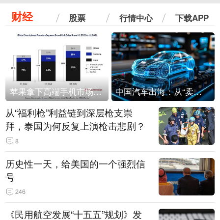
财经
股票
行情中心
下载APP
苹果拿下高端手机市场65%的份额：iPhone 17系列功不可没
中国汽车出海：从“卖出去”到“走进去”
从“福利枪”利益链到深层枪支崇
拜，泰国为何反复上演枪击悲剧？
8
历史性一天，给美国的一个强烈信
号
246
《民用航空发展“十五五”规划》发