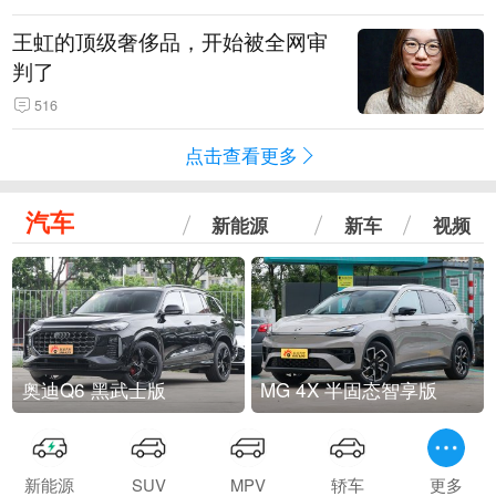
王虹的顶级奢侈品，开始被全网审
判了
516
点击查看更多
汽车
新能源
新车
视频
奥迪Q6 黑武士版
MG 4X 半固态智享版
新能源
SUV
MPV
轿车
更多