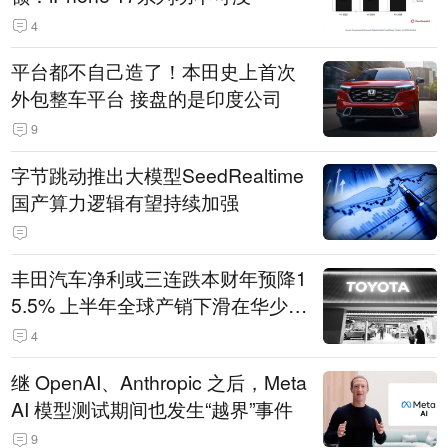
4
平台都不自己造了！本田史上首次
外包整车平台 接盘的是印度公司
9
字节跳动推出大模型SeedRealtime
国产算力逻辑有望持续加强
丰田汽车净利或三连跌本财年预降1
5.5% 上半年全球产销下滑在华少卖
14.3万辆
4
继 OpenAI、Anthropic 之后，Meta
AI 模型测试期间也发生“越界”事件
9