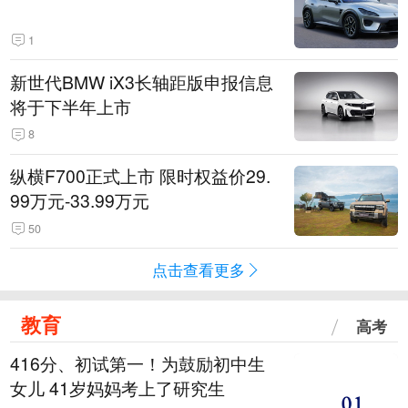
1
新世代BMW iX3长轴距版申报信息
将于下半年上市
8
纵横F700正式上市 限时权益价29.
99万元-33.99万元
50
点击查看更多
教育
高考
416分、初试第一！为鼓励初中生
女儿 41岁妈妈考上了研究生