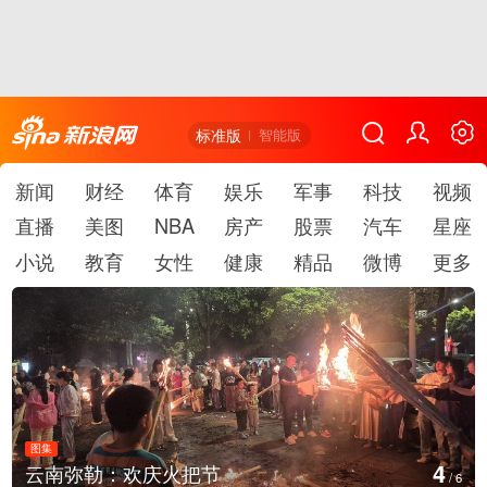
标准版
智能版
新闻
财经
体育
娱乐
军事
科技
视频
直播
美图
NBA
房产
股票
汽车
星座
小说
教育
女性
健康
精品
微博
更多
图集
4
云南弥勒：欢庆火把节
/
6