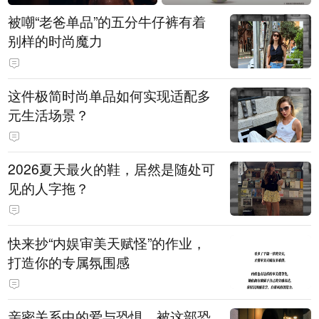
被嘲“老爸单品”的五分牛仔裤有着
别样的时尚魔力
这件极简时尚单品如何实现适配多
元生活场景？
2026夏天最火的鞋，居然是随处可
见的人字拖？
快来抄“内娱审美天赋怪”的作业，
打造你的专属氛围感
亲密关系中的爱与恐惧，被这部恐