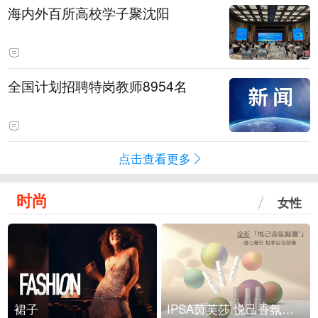
海内外百所高校学子聚沈阳
全国计划招聘特岗教师8954名
点击查看更多
时尚
女性
裙子
IPSA茵芙莎 悦己香氛凝露上市