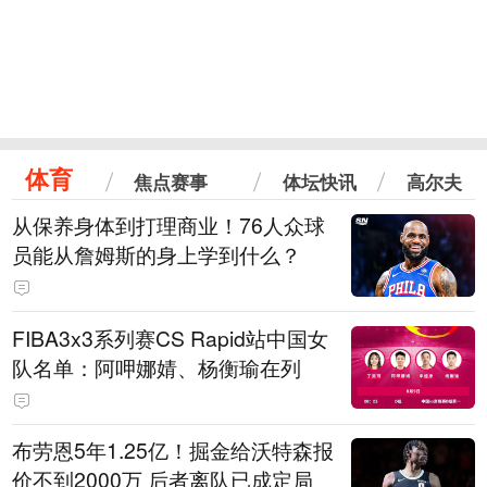
体育
焦点赛事
体坛快讯
高尔夫
从保养身体到打理商业！76人众球
员能从詹姆斯的身上学到什么？
FIBA3x3系列赛CS Rapid站中国女
队名单：阿呷娜婧、杨衡瑜在列
布劳恩5年1.25亿！掘金给沃特森报
价不到2000万 后者离队已成定局