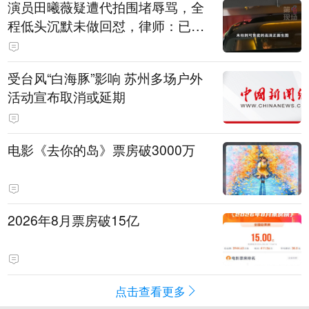
演员田曦薇疑遭代拍围堵辱骂，全
程低头沉默未做回怼，律师：已超
出公众人物应容忍的合理界限
受台风“白海豚”影响 苏州多场户外
活动宣布取消或延期
电影《去你的岛》票房破3000万
2026年8月票房破15亿
点击查看更多