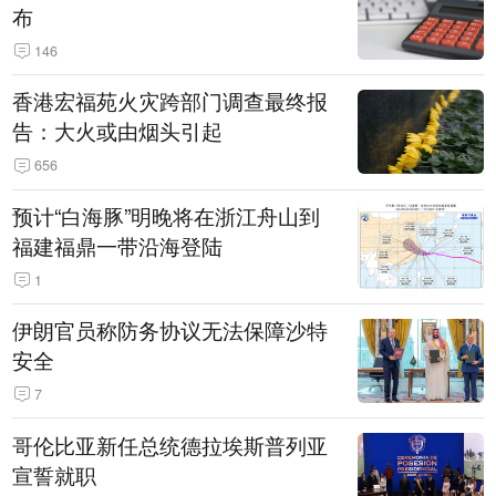
布
146
香港宏福苑火灾跨部门调查最终报
告：大火或由烟头引起
656
预计“白海豚”明晚将在浙江舟山到
福建福鼎一带沿海登陆
1
伊朗官员称防务协议无法保障沙特
安全
7
哥伦比亚新任总统德拉埃斯普列亚
宣誓就职