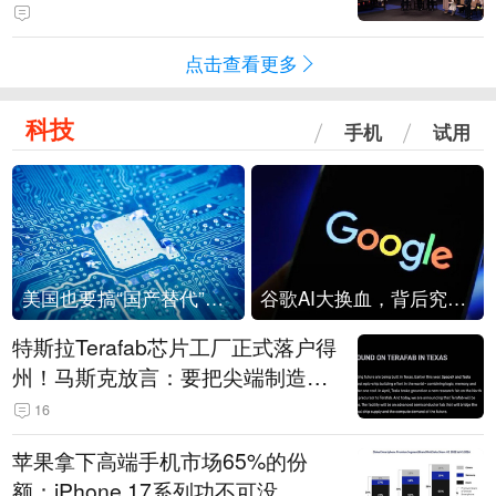
点击查看更多
科技
手机
试用
美国也要搞“国产替代”？先算清三笔账
谷歌AI大换血，背后究竟发生了什么？
特斯拉Terafab芯片工厂正式落户得
州！马斯克放言：要把尖端制造带
回美国
16
苹果拿下高端手机市场65%的份
额：iPhone 17系列功不可没