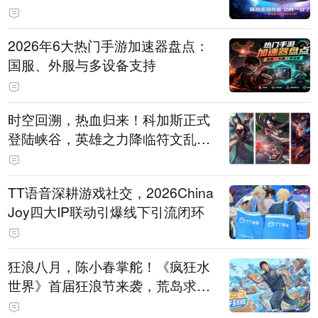
打造旗舰供电方案
2026年6大热门手游加速器盘点：
国服、外服与多设备支持
时空回溯，热血归来！科加斯正式
登陆峡谷，英雄之力降临符文乱
斗！
TT语音深耕游戏社交，2026China
Joy四大IP联动引爆线下引流闭环
狂浪八月，陈小春掌舵！《疯狂水
世界》首届狂浪节来袭，荒岛求生
直播即将开启