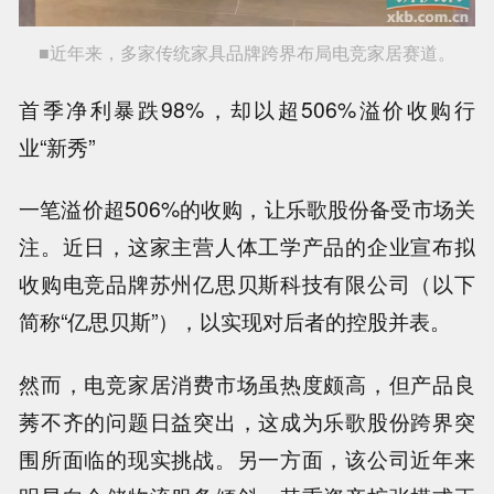
■近年来，多家传统家具品牌跨界布局电竞家居赛道。
首季净利暴跌98%，却以超506%溢价收购行
业“新秀”
一笔溢价超506%的收购，让乐歌股份备受市场关
注。近日，这家主营人体工学产品的企业宣布拟
收购电竞品牌苏州亿思贝斯科技有限公司（以下
简称“亿思贝斯”），以实现对后者的控股并表。
然而，电竞家居消费市场虽热度颇高，但产品良
莠不齐的问题日益突出，这成为乐歌股份跨界突
围所面临的现实挑战。另一方面，该公司近年来