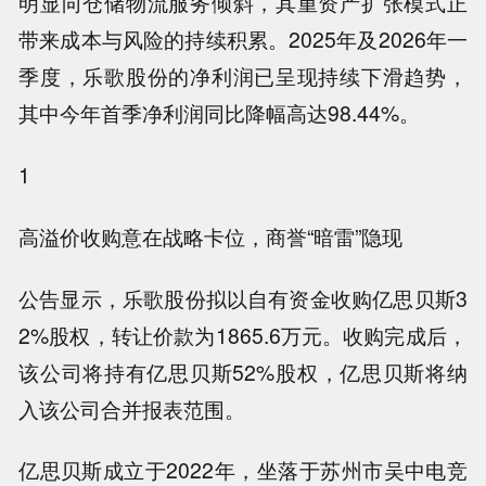
明显向仓储物流服务倾斜，其重资产扩张模式正
带来成本与风险的持续积累。2025年及2026年一
季度，乐歌股份的净利润已呈现持续下滑趋势，
其中今年首季净利润同比降幅高达98.44%。
1
高溢价收购意在战略卡位，商誉“暗雷”隐现
公告显示，乐歌股份拟以自有资金收购亿思贝斯3
2%股权，转让价款为1865.6万元。收购完成后，
该公司将持有亿思贝斯52%股权，亿思贝斯将纳
入该公司合并报表范围。
亿思贝斯成立于2022年，坐落于苏州市吴中电竞