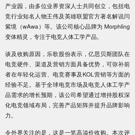
产业园，由多位业界资深人士共同创立，包括电
竞行业知名人物王伟及英雄联盟官方著名解说闫
紫境（wAwa）等。该公司核心品牌为 Morphling
变体精灵，专注于电竞人体工学产品。
谈及收购原因，乐歌股份表示，亿思贝斯团队在
电竞硬件、渠道及营销方面具备优势，可弥补前
者在年轻化运营、电竞赛事及KOL营销等方面的
经验不足。基于全球电竞市场及电竞人体工学产
品需求的增长预期，该公司希望通过增持股权深
化电竞领域布局，完善产品矩阵并提升品牌影响
力。
令外界关注的是，这是一笔高溢价收购。本次评