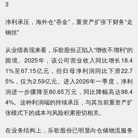
3
净利承压，海外仓“吞金”，重资产扩张下财务“走
钢丝”
从业绩表现来看，乐歌股份正陷入“增收不增利”的
困境。2025年，该公司营业收入同比增长18.4
1%至67.15亿元，但归母净利润同比下滑22.7
5%，仅为2.59亿元。进入2026年一季度，净利
润进一步骤降至80.65万元，同比降幅高达98.4
4%。这种利润端的持续承压，与其当前重资产扩
张模式下的成本与风险积累密切相关。
在业务结构上，乐歌股份已明显向仓储物流服务