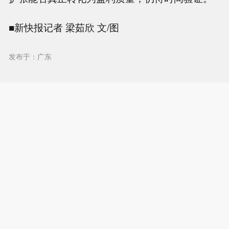
■新快报记者 梁茹欣 文/图
发布于：广东