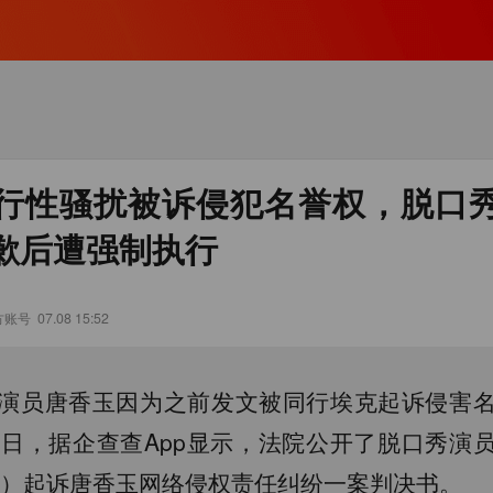
行性骚扰被诉侵犯名誉权，脱口
歉后遭强制执行
方账号
07.08 15:52
演员唐香玉因为之前发文被同行埃克起诉侵害
7日，据企查查App显示，法院公开了脱口秀演
肯）起诉唐香玉网络侵权责任纠纷一案判决书。