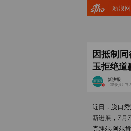
新浪网
因抵制同
玉拒绝道
新快报
《新快报》官
近日，脱口秀
新进展，7月
克拜尔·阿尔