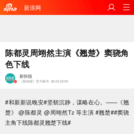
新浪网
陈都灵周翊然主演《翘楚》窦骁角
色下线
新快报
《新快报》官方账号
06.03 23:00
#和新新说晚安#坚韧沉静，谋略在心。——《翘
楚》 @陈都灵 @周翊然Tz 等主演 #翘楚##窦骁
主角下线陈都灵翘楚下线#