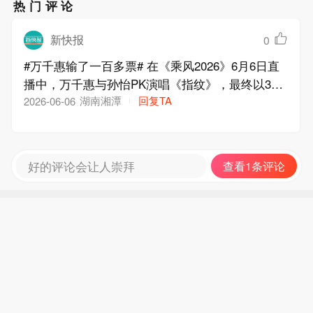
热门评论
新快报
0
#万千惠输了一百多票# 在《乘风2026》6月6日直
播中，万千惠与孙怡PK演唱《指纹》，最终以392
票对495票落败，相差103票的悬殊结果引发观众广
湖南湘潭
回复TA
2026-06-06
泛质疑。
好的评论会让人崇拜
查看1条评论