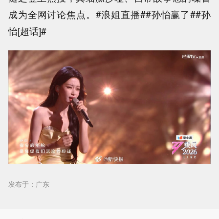
成为全网讨论焦点。#浪姐直播##孙怡赢了##孙
怡[超话]#
发布于：广东