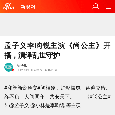
新浪网
孟子义李昀锐主演《尚公主》开
播，演绎乱世守护
新快报
《新快报》官方账号
06.15 22:32
#和新新说晚安#初相逢，灯影摇曳，纠缠交错。
终不负，人间同守，共安天下。——《#尚公主#
》@孟子义 @小林是李昀锐 等主演