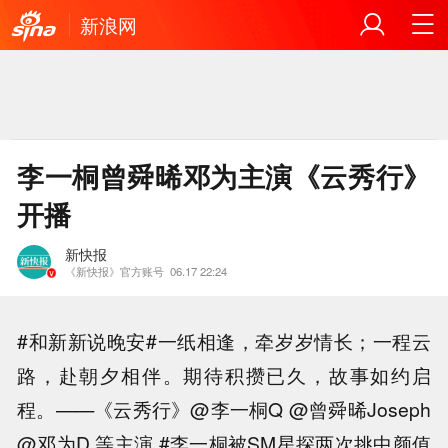
新浪网
李一桐曾舜晞邓为主演《云秀行》
开播
新快报
《新快报》官方账号
06.17 22:24
#和新新说晚安#一纸相逢，牵岁岁情长；一程云
路，赴朝夕相伴。期待积攒已久，故事如约启
程。——《云秀行》@李一桐Q @曾舜晞Joseph
@邓为D 等主演 #李一桐被SM星探两次挑中颜值