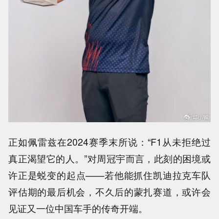
正如佩雷兹在2024赛季末所说：“F1从未拒绝过
真正渴望它的人。”对周冠宇而言，此刻的困境或
许正是蜕变的起点——若他能抓住凯迪拉克车队
评估期的最后机会，不久后的蒙扎赛道，或许会
见证又一位中国车手的传奇开端。