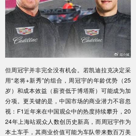
但周冠宇并非完全没有机会。若凯迪拉克决定采
用“老将+新秀”的组合，周冠宇的年龄优势（25
岁）和成本效益（薪资低于博塔斯）可能成为加
分项。更关键的是，中国市场的商业潜力不容忽
视：F1近年来在中国观众中的热度持续攀升，20
24年上海站观众人数创历史新高，而周冠宇作为
本土车手，其商业价值可能为车队带来数百万美