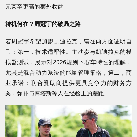
元甚至更高的额外收益。
转机何在？周冠宇的破局之路
若周冠宇希望加盟凯迪拉克，需在两方面证明自
己：第一，技术适配性。主动参与凯迪拉克的模
拟器测试，展示对2026规则下赛车特性的理解，
尤其是混合动力系统的能量管理策略；第二，商
业承诺：联合赞助商提供更具竞争力的财务方
案，弥补与博塔斯等人在经验上的差距。