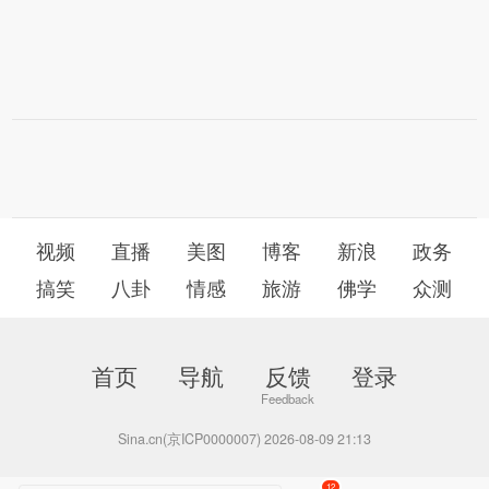
视频
直播
美图
博客
新浪
政务
搞笑
八卦
情感
旅游
佛学
众测
首页
导航
反馈
登录
Sina.cn(京ICP0000007) 2026-08-09 21:13
12