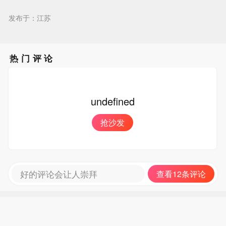
发布于：江苏
热门评论
undefined
抢沙发
好的评论会让人崇拜
查看12条评论