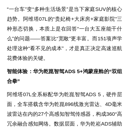
“一台车”变“多种生活场景”是当下家庭SUV的核心
趋势。阿维塔07L的“贵妃椅+大床房+家庭影院”三
种形态切换，本质上是在回答“一台大五座能干什
么”的问题——答案比“宽敞”更丰富。而151项声学
处理这种“看不见的成本”，才是真正决定高速巡航
花费体验的关键。
智能体验：华为乾崑智驾ADS 5+鸿蒙座舱的“双组
合拳”
阿维塔07L全系标配华为乾崑智驾ADS 5，硬件层
面，全车搭载含华为乾崑896线激光雷达、4D毫米
波雷达在内的27个高感知智驾传感器，构成360°高
冗余融合感知网络。数据层面，华为乾崧ADS辅助