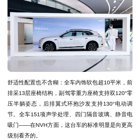
舒适性配置也不含糊：全车内饰软包超10平米，前
排采13层座椅结构，副驾零重力座椅支持双120°零
压半躺姿态，后排翼式环抱沙发支持130°电动调
节。全车151项声学处理、四门隔音玻璃、静音电
吸门——在NVH方面，这台车的标准明显是向更高
级别看齐的。