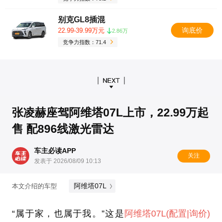
别克GL8插混
询底价
22.99-39.99万元
2.86万
竞争力指数：71.4
张凌赫座驾阿维塔07L上市，22.99万起
售 配896线激光雷达
车主必读APP
关注
发表于 2026/08/09 10:13
阿维塔07L
本文介绍的车型
“属于家，也属于我。”这是
阿维塔07L
(配置
|询价)