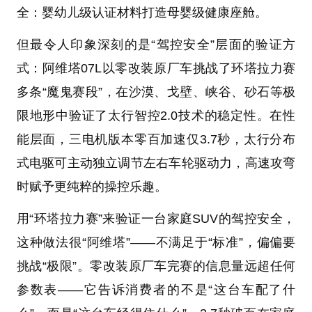
全：婴幼儿级认证材料打造母婴级健康座舱。
但最令人印象深刻的是“驾控安全”层面的验证方
式：阿维塔07L以零改装原厂车挑战了环塔拉力赛
多条“魔鬼赛段”，在沙漠、戈壁、峡谷、砂石等极
限地形中验证了太行智控2.0技术的稳定性。在性
能层面，三电机版本零百加速仅3.7秒，太行分布
式电驱可主动独立调节左右车轮驱动力，高速攻弯
时赋予更纯粹的操控乐趣。
用“环塔拉力赛”来验证一台家庭SUV的驾控安全，
这种做法很“阿维塔”——不满足于“标准”，偏偏要
挑战“极限”。零改装原厂车完赛的信息量远超任何
参数表——它告诉消费者的不是“这台车配了什