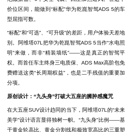
价位区间，能做到“标配”华为乾崑智驾ADS 5的车
型屈指可数。
“标配”和“可选”、“可升级”的差距，用户体验天差地
别。阿维塔07L把华为乾崑智驾ADS 5当作“水电照
明”来做，而非“精装墙纸”——这是真正的智驾平
权。而首任车主终身三电质保、ADS Max高阶包免
费赠送这类“长周期权益”，也是二手残值的重要加
分项。
原创设计：“九头身”打破大五座的臃肿感魔咒
在大五座SUV设计趋同的当下，阿维塔07L的“未来
美学”设计语言显得独树一帜。“九头身”比例——基
于黄金轮高比、黄金分割线和极致宽高比的三重塑