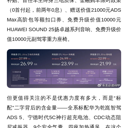
补贴、首任车主终身三电质保、金融购车限时政策
（0首付起，前两年0息）、赠送价值21000元ADS
Max高阶包等额扣口券、免费升级价值10000元
HUAWEI SOUND 25扬卓越系列音响、免费升级价
值10000元副驾零重力座椅。
但更值得关注的不是优惠力度有多大，而是“标
配”二字背后的含金量——全系标配华为乾崑智驾
ADS 5、宁德时代5C神行超充电池、CDC动态阻
尼减振器、9个安全气囊、四座加热通风。在这个