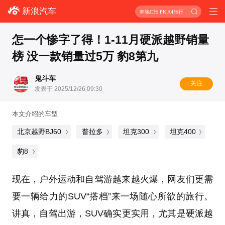
新浪汽车
奔驰C旅 PK A4旅行
怎一个惨字了得！1-11月硬派越野销量
榜 没一款销量过5万 豹8第九
鬼斗车
关注
发表于 2025/12/26 09:30
本文介绍的车型
北京越野BJ60
普拉多
坦克300
坦克400
豹8
现在，户外运动和自驾游越来越火爆，网友们更需
要一辆给力的SUV“搭档”来一场随心所欲的旅行。
讲真，自驾出游，SUV确实更实用，尤其是硬派越