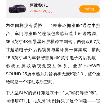
阿维塔07L
询底价
22.99-27.99万元
内饰同样没有妥协——“未来环拥座舱”通过中控
台、车门与座舱的连续包裹感营造出轻奢格调。
35.4英寸4K全景星环屏横跨主副驾，两侧双6.7英
寸超清电子外后视镜屏与星环屏一体集成，搭配
15.6英寸华为车载智慧屏和9英寸电子内后视镜，
形成五屏联动视觉交互体系。叠加HUAWEI
SOUND 25扬卓越系列音响和无麦K歌2.0，整个座
舱就是一个移动娱乐空间。
中大型SUV的设计难题在于：“大”容易导致“笨”。
阿维塔07L用“九头身”比例解决了这个问题——它