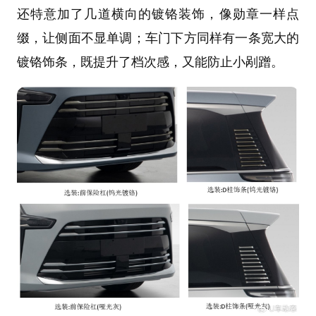
还特意加了几道横向的镀铬装饰，像勋章一样点
缀，让侧面不显单调；车门下方同样有一条宽大的
镀铬饰条，既提升了档次感，又能防止小剐蹭。