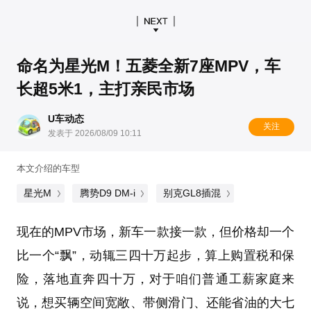
命名为星光M！五菱全新7座MPV，车
长超5米1，主打亲民市场
U车动态
关注
发表于 2026/08/09 10:11
本文介绍的车型
星光M
腾势D9 DM-i
别克GL8插混
现在的MPV市场，新车一款接一款，但价格却一个
比一个“飘”，动辄三四十万起步，算上购置税和保
险，落地直奔四十万，对于咱们普通工薪家庭来
说，想买辆空间宽敞、带侧滑门、还能省油的大七