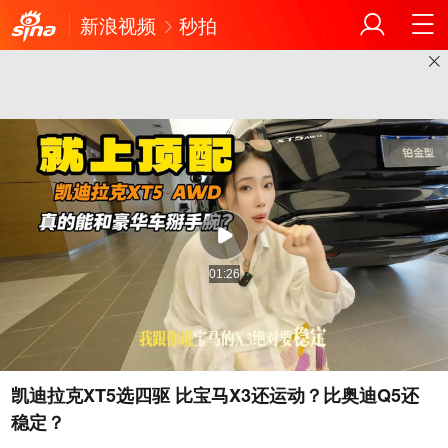
新浪视频
秒拍
01:26
凯迪拉克XT5选四驱 比宝马X3还运动？比奥迪Q5还
稳定？