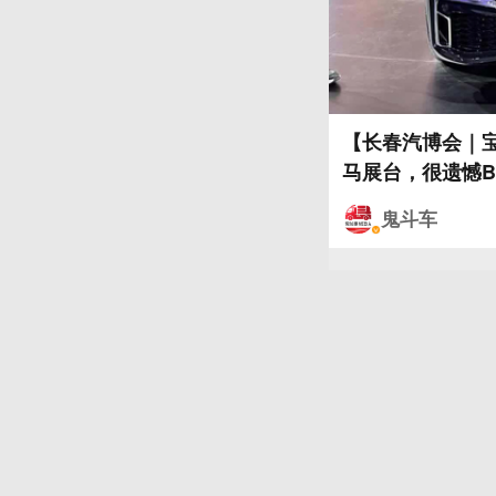
【长春汽博会｜宝
马展台，很遗憾B
鬼斗车