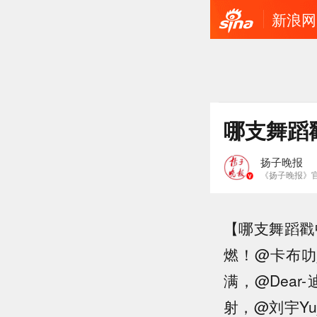
新浪网
哪支舞蹈
扬子晚报
《扬子晚报》
【哪支舞蹈戳
燃！@卡布叻
满，@Dea
射，@刘宇Yu