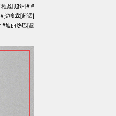
鑫[超话]# #
 #贺峻霖[超话]
# #迪丽热巴[超