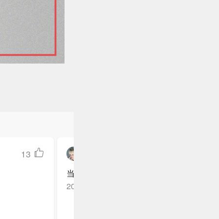
13
东坡逢宇Yu_
当然是刘宇的舞台
广东惠州
回复TA
2025-04-29