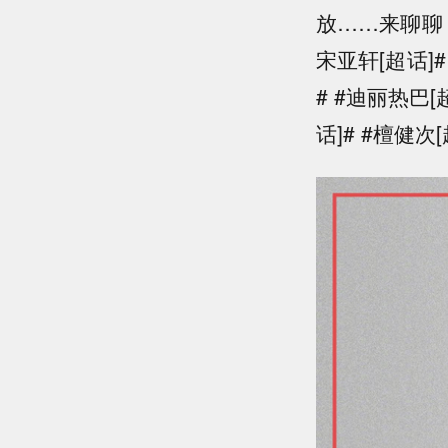
放……来聊聊，
宋亚轩[超话]#
# #迪丽热巴[
话]# #檀健次[