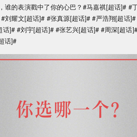
谁的表演戳中了你的心巴？#马嘉祺[超话]# #丁程
 #刘耀文[超话]# #张真源[超话]# #严浩翔[超话]#
超话]# #刘宇[超话]# #张艺兴[超话]# #周深[超话]
超话]#