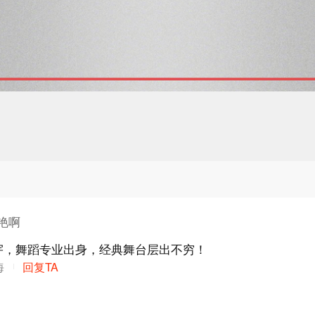
艳啊
宇，舞蹈专业出身，经典舞台层出不穷！
海
回复TA