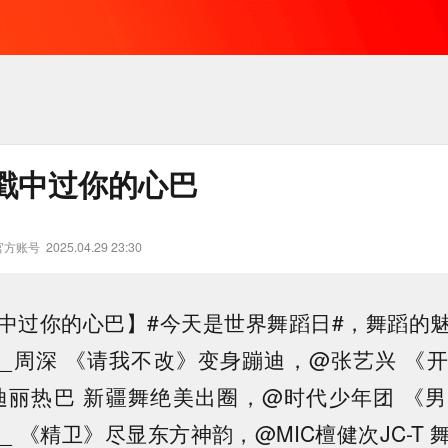
戳中过你的心巴
官方账号
2025.04.29 23:30
中过你的心巴】#今天是世界舞蹈日#，舞蹈的
_周深 《请我不改》变身蹦迪，@张艺兴 《
r-迪丽热巴 新疆舞绝美出圈，@时代少年团 《
_ 《精卫》尽显东方神韵，@MIC檀健次JC-T