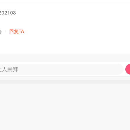
02103
海
回复TA
让人崇拜