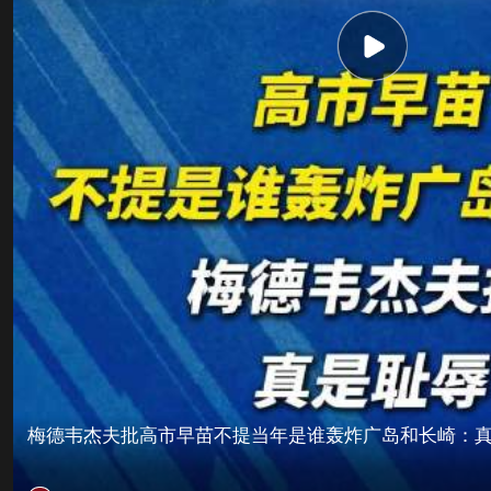
梅德韦杰夫批高市早苗不提当年是谁轰炸广岛和长崎：