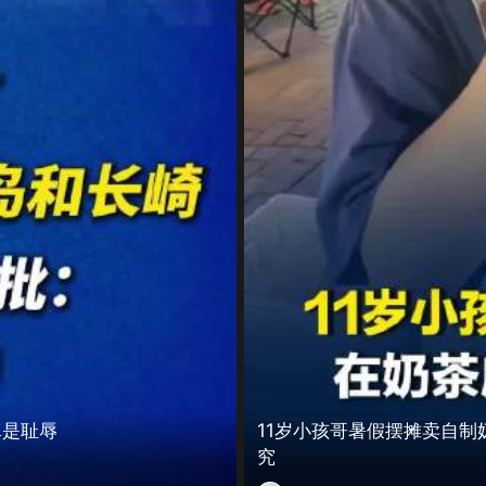
真是耻辱
11岁小孩哥暑假摆摊卖自
究