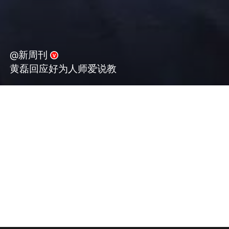
@新周刊
黄磊回应好为人师爱说教