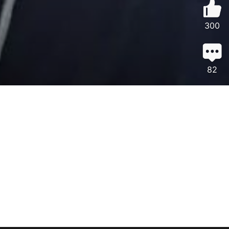
300
82