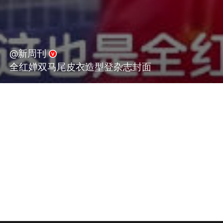
@新周刊
全红婵双马尾皮衣造型登杂志封面